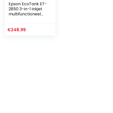
Epson EcoTank ET-
2850 3-in-1 inkjet
multifunctioneel
apparaat
(kopieerapparaat,
scanner, printer,
€
248.95
DIN A4, duplex, wifi…