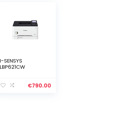
I-SENSYS
LBP621CW
€
790.00