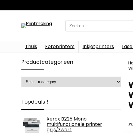
Search
for:
Thuis
Fotoprinters
Inkjetprinters
Lase
Productcategorieën
H
Wi
‎
W
Topdeals!!
Xerox B225 Mono
multifunctionele printer
Sh
grijs/zwart