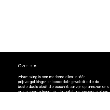
Over ons
Printmaking
is een moderne alles-in-één
prijsvergelijkings- en beoordelingswebsite die de
beste deals biedt die beschikbaar zijn op amazon en u
op de hoogte houdt via de laatst toegevoegde blogs.
Alle afbeeldingen zijn auteursrechtelijk beschermd
door hun respectievelijke eigenaren. Alle geciteerde
inhoud is afgeleid van hun respectievelijke bronnen.