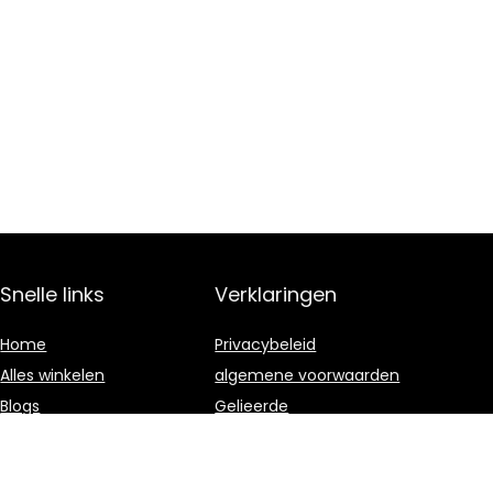
Snelle links
Verklaringen
Home
Privacybeleid
Alles winkelen
algemene voorwaarden
Blogs
Gelieerde
openbaarmaking
Onze webshops
Adverteren