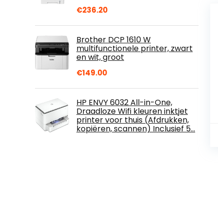
€
236.20
Brother DCP 1610 W
multifunctionele printer, zwart
en wit, groot
€
149.00
HP ENVY 6032 All-in-One,
Draadloze Wifi kleuren inktjet
printer voor thuis (Afdrukken,
kopiëren, scannen) Inclusief 5…