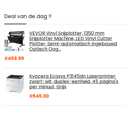
Deal van de dag !!
VEVOR Vinyl Snijplotter, 1350 mm
Snijplotter Machine, LED Vinyl Cutter
Plotter, Semi-automatisch Ingebouwd
Optisch Oog…
€
459.99
Kyocera Ecosys P3145dn Laserprinter:
zwart-wit, duplex-eenheid, 45 pagina's
per minuut, Grijs
€
545.00
Epson Ecotank Fotoafdrukken Van Hoge
Kwaliteit Inkjetprinter, Et-
7700/C11Cg15401, Zwart