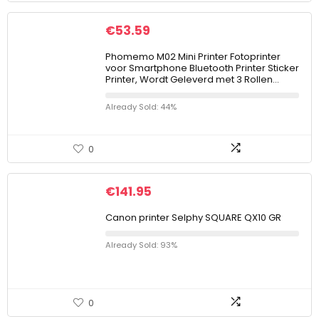
€
53.59
Phomemo M02 Mini Printer Fotoprinter
voor Smartphone Bluetooth Printer Sticker
Printer, Wordt Geleverd met 3 Rollen…
Already Sold: 44%
0
€
141.95
Canon printer Selphy SQUARE QX10 GR
Already Sold: 93%
0