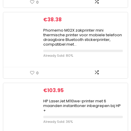
0
€
38.38
Phomemo M02X zakprinter mini
thermische printer voor mobiele telefoon
draagbare Bluetooth stickerprinter,
compatibel met…
Already Sold: 80%
0
€
103.95
HP LaserJet M110we-printer met 6
maanden instanttoner inbegrepen bij HP
+
Already Sold: 36%