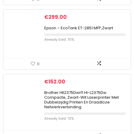
€
299.00
Epson – EcoTank ET-2851 MFP,Zwart
Already Sold: 70%
0
€
152.00
Brother Hll2375Dwrf1 Hl-L2375Dw
Compacte, Zwart-Wit Laserprinter Met
Dubbelzijdig Printen En Draadloze
Netwerkverbinding
Already Sold: 72%