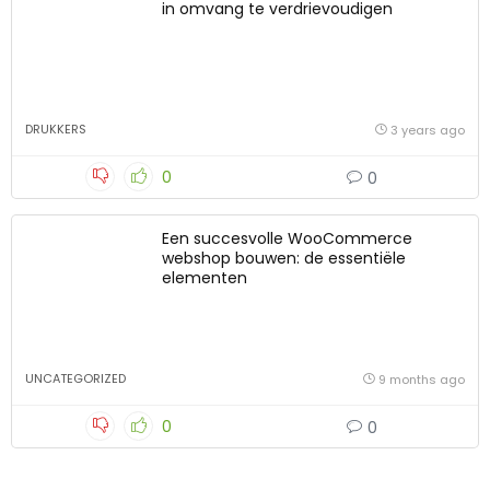
in omvang te verdrievoudigen
DRUKKERS
3 years ago
0
0
Een succesvolle WooCommerce
webshop bouwen: de essentiële
elementen
UNCATEGORIZED
9 months ago
0
0