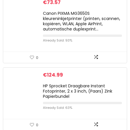
€
73.57
Canon PIXMA MG3650S
kleureninkjetprinter (printen, scannen,
kopiëren, WLAN, Apple AirPrint,
automatische duplexprint…
Already Sold: 93%
0
€
124.99
HP Sprocket Draagbare Instant
Fotoprinter, 2 x 3 inch, (Paars) Zink
Papierbundel
Already Sold: 63%
0