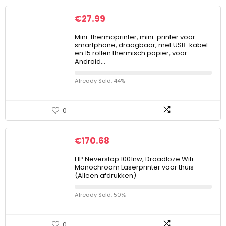
€
27.99
Mini-thermoprinter, mini-printer voor
smartphone, draagbaar, met USB-kabel
en 15 rollen thermisch papier, voor
Android…
Already Sold: 44%
0
€
170.68
HP Neverstop 1001nw, Draadloze Wifi
Monochroom Laserprinter voor thuis
(Alleen afdrukken)
Already Sold: 50%
0