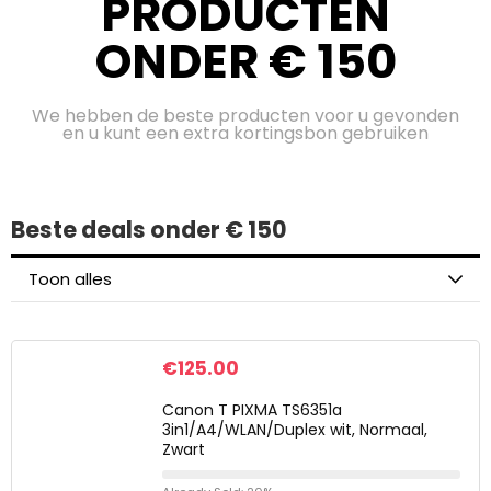
PRODUCTEN
ONDER € 150
We hebben de beste producten voor u gevonden
en u kunt een extra kortingsbon gebruiken
Beste deals onder € 150
Toon alles
€
125.00
Canon T PIXMA TS6351a
3in1/A4/WLAN/Duplex wit, Normaal,
Zwart