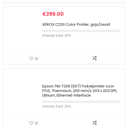
€
299.00
XEROX C230 Color Printer, grijs/zwart
Already Sold: 30%
0
Epson TM-T20II (007) Ticketprinter voor
POS, Thermisch, 200 mm/s 203 x 203 DPI,
Lithium, Ethernet-interface
Already Sold: 25%
0