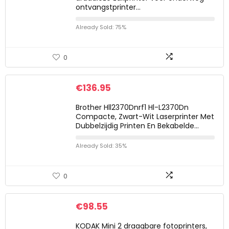
ontvangstprinter…
Already Sold: 75%
0
€
136.95
Brother Hll2370Dnrf1 Hl-L2370Dn
Compacte, Zwart-Wit Laserprinter Met
Dubbelzijdig Printen En Bekabelde…
Already Sold: 35%
0
€
98.55
KODAK Mini 2 draagbare fotoprinters,