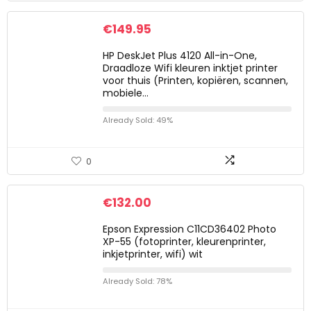
€
149.95
HP DeskJet Plus 4120 All-in-One,
Draadloze Wifi kleuren inktjet printer
voor thuis (Printen, kopiëren, scannen,
mobiele…
Already Sold: 49%
0
€
132.00
Epson Expression C11CD36402 Photo
XP-55 (fotoprinter, kleurenprinter,
inkjetprinter, wifi) wit
Already Sold: 78%