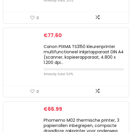
Already Sold: 20%
0
€
77.60
Canon PIXMA TS3150 kleurenprinter
multifunctioneel inkjetapparaat DIN A4
(scanner, kopieerapparaat, 4.800 x
1.200 dpi…
Already Sold: 53%
0
€
66.99
Phomemo M02 thermische printer, 3
papierrollen inbegrepen, compacte
draadloze zakprinter voor onderweg