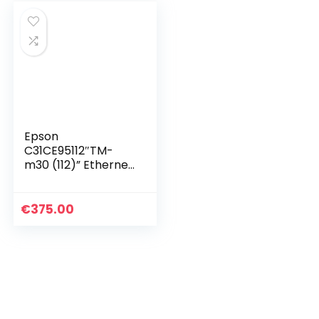
Epson
C31CE95112″TM-
m30 (112)” Ethernet
met Bluetooth,
thermoprinter
€
375.00