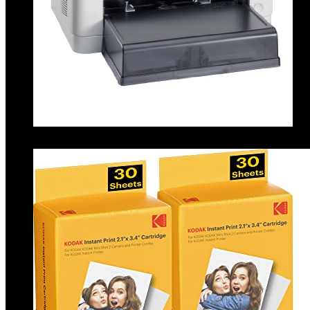
Ky
scanner, fax
€
328.00