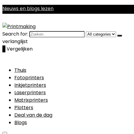
Nieuws en blogs lezen
Search for:
verlanglijst
0
Vergelijken
Thuis
Fotoprinters
Inkjetprinters
Laserprinters
Matrixprinters
Plotters
Deal van de dag
Blogs