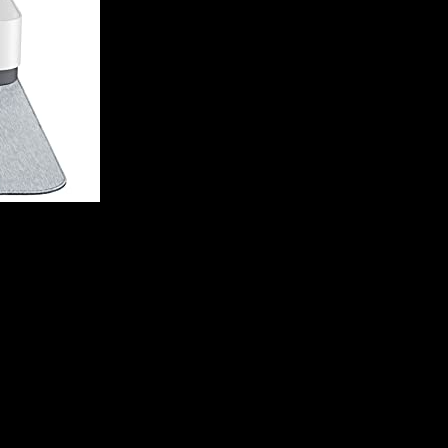
HP Tango X 110, Draadloze Wifi kleuren inktj
‎802.11a-b-g-n