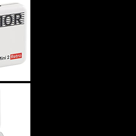
KODAK Mini 2 Retro 4PASS mobiele fotoprinte