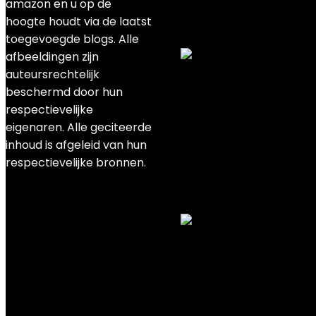
amazon en u op de
Added to wishlist
Removed fro
hoogte houdt via de laatst
Add to compare
toegevoegde blogs. Alle
afbeeldingen zijn
auteursrechtelijk
Epson C31CE95112″TM-m
beschermd door hun
respectievelijke
Added to wishlist
Removed fro
eigenaren. Alle geciteerde
Add to compare
inhoud is afgeleid van hun
€
375.00
respectievelijke bronnen.
Added to wishlist
Removed fro
Add to compare
Epson TM-T20II (007) T
Added to wishlist
Removed fro
Add to compare