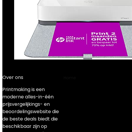
HP Smart-app…
€
120.58
Over ons
Home
Product Draadloos type
Printmaking
is een
‎802.11a-b-g-n
moderne alles-in-één
prijsvergelijkings- en
beoordelingswebsite die
Filter
de beste deals biedt die
Showing all 2 results
beschikbaar zijn op