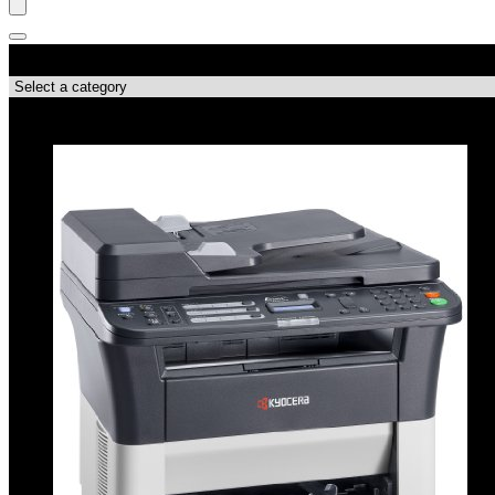
Productcategorieën
Topdeals!!