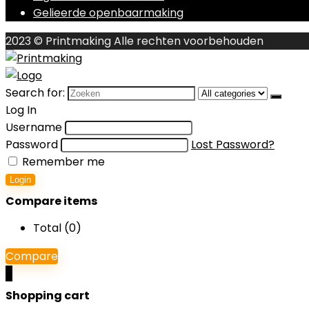
Gelieerde openbaarmaking
2023 © Printmaking Alle rechten voorbehouden
Search for:
Log In
Username
Password
Lost Password?
Remember me
Login
Compare items
Total (
0
)
Compare
0
Shopping cart