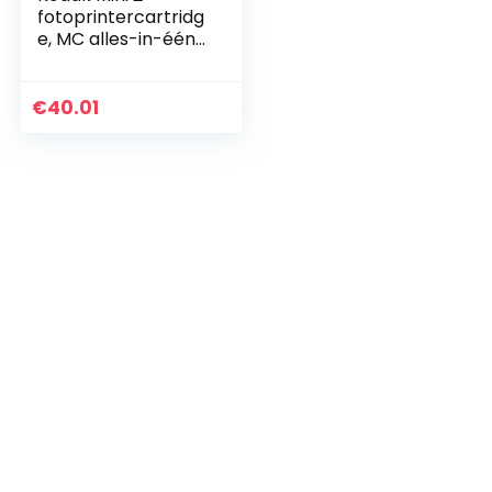
fotoprintercartridg
e, MC alles-in-één
navulpapier, 54 x
86 mm, 50 vel
€
40.01