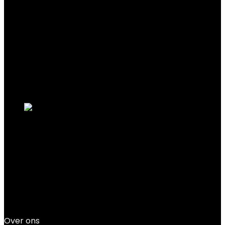
‎20 Gram
Filter
Showing the single result
Added to wishlist
Removed from wishlist
0
Add to compare
KODAK Dock Plus 4PASS Instant
fotoprinter (4×6) + 10 vellen
Added to wishlist
Removed from wishlist
0
Add to compare
€
153.99
Over ons