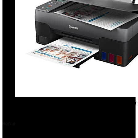
CANON PIXMA MEGATANK G2520 Color Inkjet Multi 
printer
€
228.52
Home
Product Gewicht lithiumbatterij
‎20 Gram