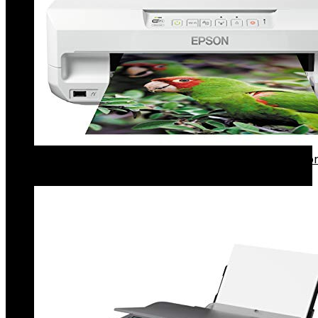
Epson Expression C11CD36402 Photo XP-55 (fotopri
kleurenprinter, inkjetprinter, wifi) wit
€
132.00