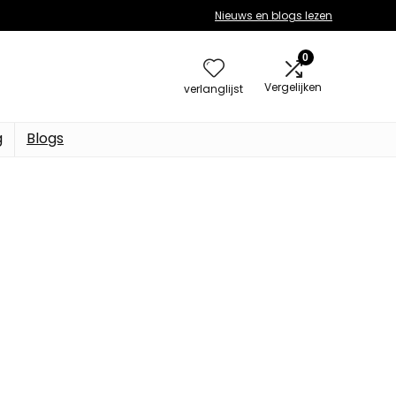
Nieuws en blogs lezen
0
Vergelijken
verlanglijst
g
Blogs