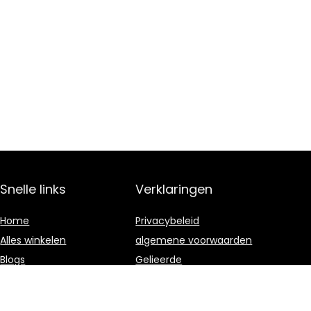
Snelle links
Verklaringen
Home
Privacybeleid
Alles winkelen
algemene voorwaarden
Blogs
Gelieerde
openbaarmaking
Onze webshops
Adverteren