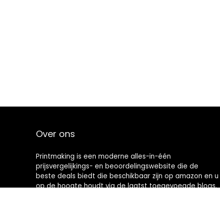
Over ons
Printmaking
is een moderne alles-in-één
prijsvergelijkings- en beoordelingswebsite die de
beste deals biedt die beschikbaar zijn op amazon en u
op de hoogte houdt via de laatst toegevoegde blogs.
Alle afbeeldingen zijn auteursrechtelijk beschermd
door hun respectievelijke eigenaren. Alle geciteerde
inhoud is afgeleid van hun respectievelijke bronnen.