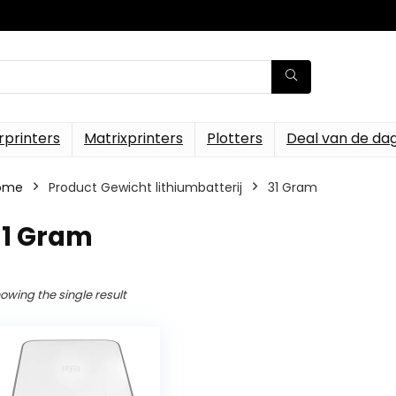
rprinters
Matrixprinters
Plotters
Deal van de da
ome
Product Gewicht lithiumbatterij
‎31 Gram
31 Gram
owing the single result