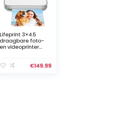
Lifeprint 3×4.5
draagbare foto-
en videoprinter
voor iOS- en
Android-
apparaten. Breng
€
149.99
uw foto’s tot
leven met
Augmented…