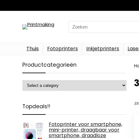
Search
for:
Thuis
Fotoprinters
Inkjetprinters
Lase
Productcategorieën
H
‎
Sh
Topdeals!!
Fotoprinter voor smartphone,
mini-printer, draagbaar voor
smartphone, draadloze