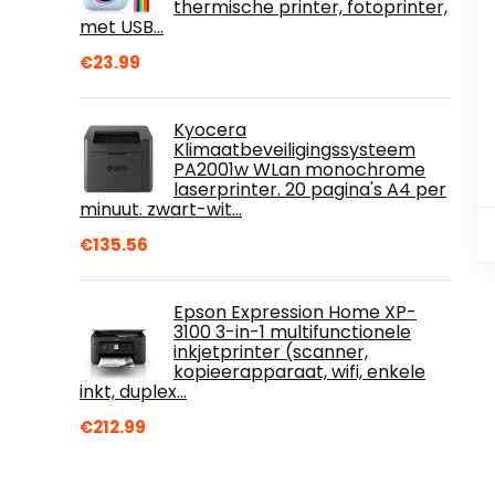
thermische printer, fotoprinter,
met USB…
€
23.99
Kyocera
Klimaatbeveiligingssysteem
PA2001w WLan monochrome
laserprinter. 20 pagina's A4 per
minuut. zwart-wit…
€
135.56
Epson Expression Home XP-
3100 3-in-1 multifunctionele
inkjetprinter (scanner,
kopieerapparaat, wifi, enkele
inkt, duplex…
€
212.99