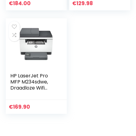
kopieerapparaat,
thuiskantoor
€
184.00
€
129.98
sjablooninvoer,
(Alleen afdrukken)
WLAN…
Inclusief 6
maanden…
HP LaserJet Pro
MFP M234sdwe,
Draadloze Wifi
Monochroom
Laserprinter voor
thuiskantoor
€
169.90
(Afdrukken,
kopiëren, scannen…