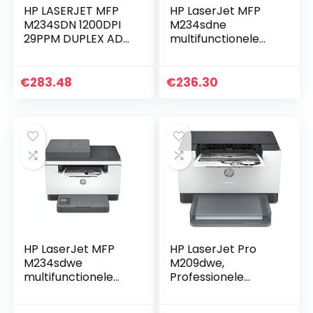
HP LASERJET MFP
HP LaserJet MFP
M234SDN 1200DPI
M234sdne
29PPM DUPLEX ADF
multifunctionele
E
laserprinter (HP+,
printer, scanner,
kopieerapparaat,
€
283.48
€
236.30
sjablooninvoer,
LAN…
HP LaserJet MFP
HP LaserJet Pro
M234sdwe
M209dwe,
multifunctionele
Professionele
laserprinter (HP+,
Monochroom
printer, scanner,
Laserprinter voor