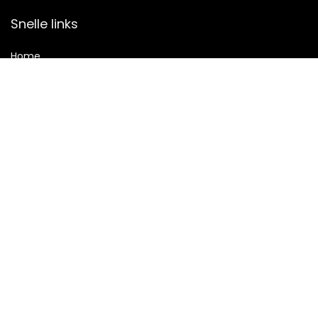
Snelle links
Home
Alles winkelen
Blogs
Onze webshops
Adverteren
Verklaringen
Privacybeleid
algemene voorwaarden
Gelieerde openbaarmaking
2023 © Printmaking Alle rechten voorbehouden