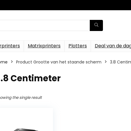
rprinters
Matrixprinters
Plotters
Deal van de da
ome
Product Grootte van het staande scherm
‎3.8 Centi
3.8 Centimeter
owing the single result