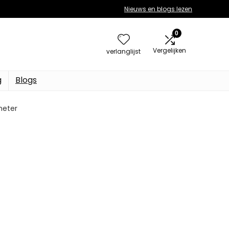
Nieuws en blogs lezen
0
Vergelijken
verlanglijst
g
Blogs
meter