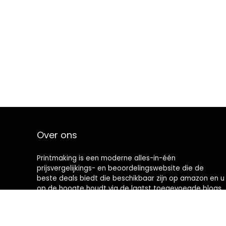
Over ons
Printmaking
is een moderne alles-in-één
prijsvergelijkings- en beoordelingswebsite die de
beste deals biedt die beschikbaar zijn op amazon en u
op de hoogte houdt via de laatst toegevoegde blogs.
Alle afbeeldingen zijn auteursrechtelijk beschermd
door hun respectievelijke eigenaren. Alle geciteerde
inhoud is afgeleid van hun respectievelijke bronnen.