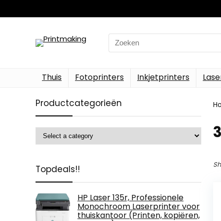
Search
for:
Thuis
Fotoprinters
Inkjetprinters
Lase
Productcategorieën
H
‎
Sh
Topdeals!!
HP Laser 135r, Professionele
Monochroom Laserprinter voor
thuiskantoor (Printen, kopiëren,