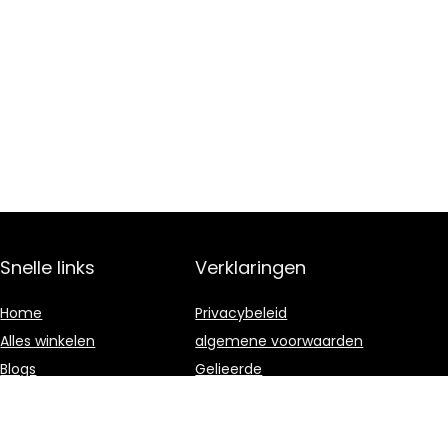
Snelle links
Verklaringen
Home
Privacybeleid
Alles winkelen
algemene voorwaarden
Blogs
Gelieerde
openbaarmaking
Onze webshops
Adverteren