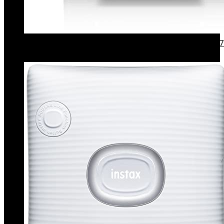
Epson C11Ch03402 Expression Premium-Serie Xp-7
Draadloze Alles-In-Één Printer, Zwart
€
137.73