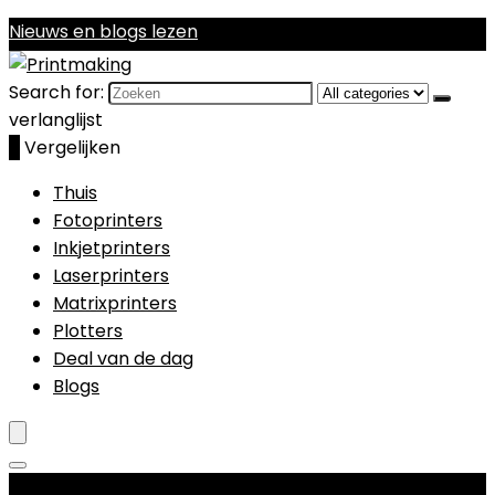
Nieuws en blogs lezen
Search for:
verlanglijst
0
Vergelijken
Thuis
Fotoprinters
Inkjetprinters
Laserprinters
Matrixprinters
Plotters
Deal van de dag
Blogs
Productcategorieën