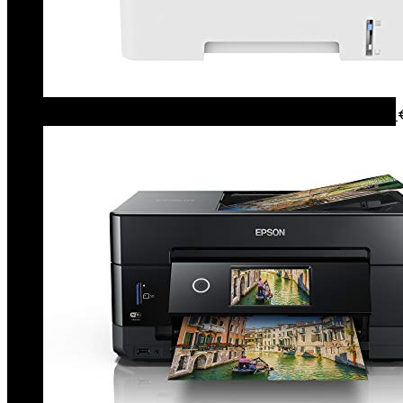
Xerox B235 Mono Multifunction Printer, grijs/zwart