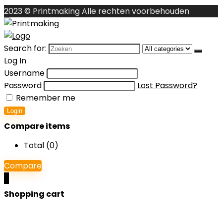
2023 © Printmaking Alle rechten voorbehouden
Search for:
Log In
Username
Password
Lost Password?
Remember me
Login
Compare items
Total (
0
)
Compare
0
Shopping cart