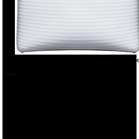
instax SQUARE Link Ash White smartphoneprinter
Home
Product Grootte vaste schijf
‎3100 MB
‎3100 MB
Filter
Showing all 3 results
Added to wishlist
Removed from wishlist
0