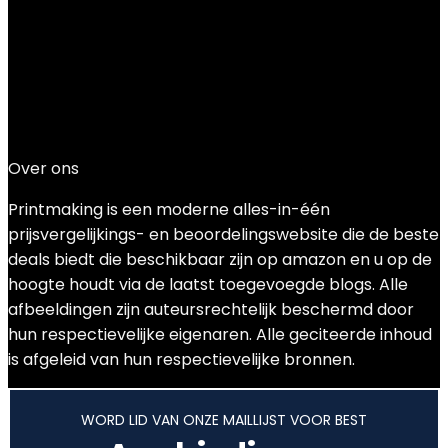
kopiëren, WLAN, Apple AirPrint,
automatische duplexprint…
Added to wishlist
Removed from wishlist
0
Add to compare
€
73.57
Over ons
Printmaking
is een moderne alles-in-één
prijsvergelijkings- en beoordelingswebsite die de beste
deals biedt die beschikbaar zijn op amazon en u op de
hoogte houdt via de laatst toegevoegde blogs. Alle
afbeeldingen zijn auteursrechtelijk beschermd door
hun respectievelijke eigenaren. Alle geciteerde inhoud
is afgeleid van hun respectievelijke bronnen.
WORD LID VAN ONZE MAILLIJST VOOR BEST