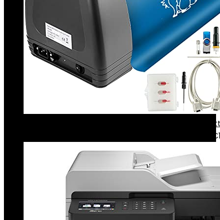
VEVOR Vinyl snijplotter 375 mm professionele plott
vinylsnijder 3 messen plotter printer 220 V vinyl…
€