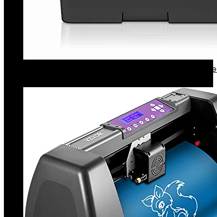
BROTHER Mfcl2730Dwrf1 Mfc-L2730Dw Laserprinte
Ethernet/Usb 2.0 / Lan Draadloos, Zwart
€
233.00