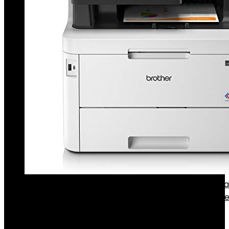
Brother MFC-L3770CDW multifunctioneel apparaa
2.0, 512 MB, 800 MHz, 24 ppm, 430 W) wit - Spaanse
€
485.00