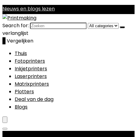
Nieuws en blogs lezen
Search for:
verlanglijst
0
Vergelijken
Thuis
Fotoprinters
Inkjetprinters
Laserprinters
Matrixprinters
Plotters
Deal van de dag
Blogs
Productcategorieën