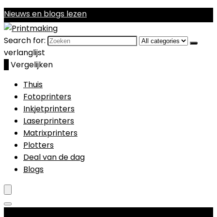
Nieuws en blogs lezen
Search for:
verlanglijst
0
Vergelijken
Thuis
Fotoprinters
Inkjetprinters
Laserprinters
Matrixprinters
Plotters
Deal van de dag
Blogs
Productcategorieën