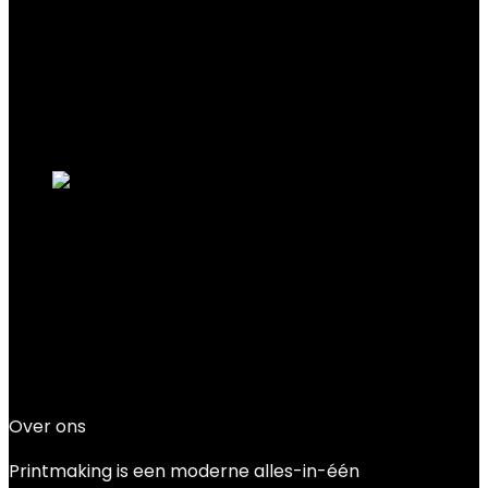
Filter
Showing the single result
Added to wishlist
Removed from wishlist
0
Add to compare
Lexmark MC3224i colour laser printer
Scanner copier Cloud Fax USB LAN WiFi
Added to wishlist
Removed from wishlist
0
Add to compare
€
454.97
Over ons
Printmaking
is een moderne alles-in-één