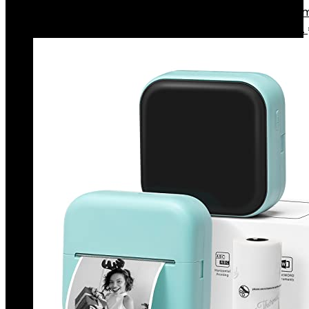
Canon Selphy CP1300 compact printer 10x15 cm (
printer, WLAN, USB, 300 300 dpi, optionele batterij…