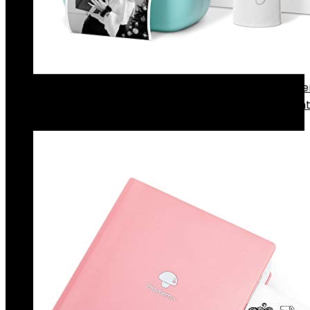
Phomemo M02X zakprinter mini thermische printe
mobiele telefoon draagbare Bluetooth stickerprint
compatibel met…
€
38.38