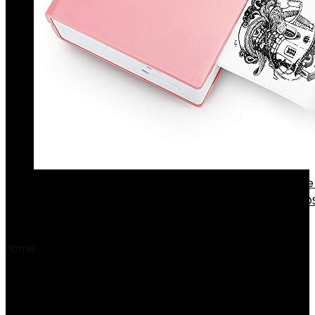
Phomemo M02 thermische fotoprinter, draagbare 
bluetooth-printer, compatibel met Android- en i
met 1…
€
49.99
Home
Product Kleurenscherm
‎Ja
‎Ja