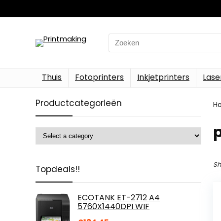
Search
for:
Thuis
Fotoprinters
Inkjetprinters
Lase
Productcategorieën
H
p
Sh
Topdeals!!
ECOTANK ET-2712 A4
5760X1440DPI WIF