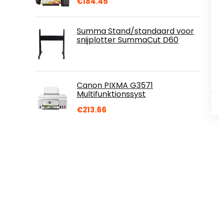
€
184.45
Summa Stand/standaard voor
snijplotter SummaCut D60
Canon PIXMA G3571
Multifunktionssyst
€
213.66