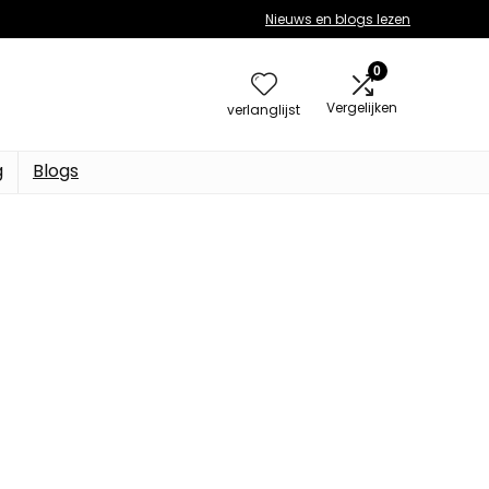
Nieuws en blogs lezen
0
Vergelijken
verlanglijst
g
Blogs