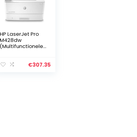
HP LaserJet Pro
M428dw
(Multifunctionele
Monochroom
Laserprinter)
Teams tot 10
€
307.35
gebruikers, Tot 40
ppm (HP High
Speed)