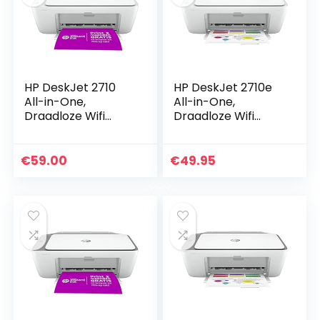
HP DeskJet 2710
HP DeskJet 2710e
All-in-One,
All-in-One,
Draadloze Wifi
Draadloze Wifi
kleuren inktjet
kleuren inktjet
printer voor thuis
printer voor thuis
(Printen, kopiëren,
(Printen, kopiëren,
€
59.00
€
49.95
scannen) Inclusief
scannen), HP Plus…
2…