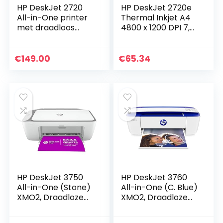
HP DeskJet 2720
HP DeskJet 2720e
All-in-One printer
Thermal Inkjet A4
met draadloos
4800 x 1200 DPI 7,5
printen, Instant Ink
pagina’s per
met proefperiode
minuut WLAN
van 2 maanden, Wit
€
149.00
€
65.34
HP DeskJet 3750
HP DeskJet 3760
All-in-One (Stone)
All-in-One (C. Blue)
XMO2, Draadloze
XMO2, Draadloze
Wifi kleuren inktjet
Wifi kleuren inktjet
printer voor thuis
printer voor thuis