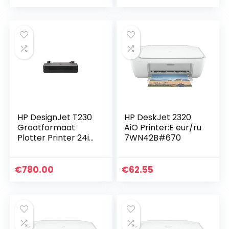
dubbelzijdig
scannen, kopiëren,
afdrukken in kleur,
faxen (kleur…
21 ppm…
HP DesignJet T230
HP DeskJet 2320
Grootformaat
AiO Printer:E eur/ru
Plotter Printer 24in
7WN42B#670
tot A1, Mobiel
printen, Wi-Fi,
Gigabit Ethernet,
€
780.00
€
62.55
Hi-Speed USB 2.0, 1…