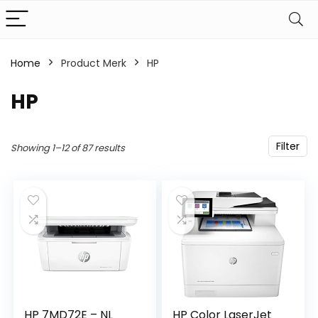
Home
Product Merk
‎HP
‎HP
Filter
Showing 1–12 of 87 results
HP 7MD72E – NL
HP Color LaserJet