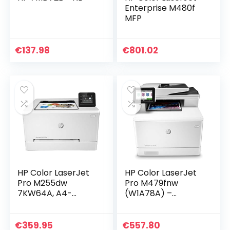
Enterprise M480f
MFP
€
137.98
€
801.02
HP Color LaserJet
HP Color LaserJet
Pro M255dw
Pro M479fnw
7KW64A, A4-
(W1A78A) –
printer met enkele
multifunctionele
functie,
kleurenprinter:
automatisch
printen, A4,
€
359.95
€
557.80