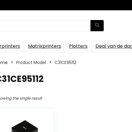
rprinters
Matrixprinters
Plotters
Deal van de da
ome
Product Model
‎C31CE95112
C31CE95112
owing the single result