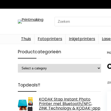
Search
for:
Thuis
Fotoprinters
Inkjetprinters
Lase
Productcategorieën
H
‎
Sh
Topdeals!!
KODAK Stap Instant Photo
Printer met Bluetooth/NFC,
ZINK Technology & KODAK-app