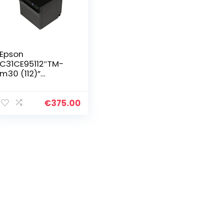
Epson
C31CE95112″TM-
m30 (112)”
Ethernet met
Bluetooth,
thermoprinter
€
375.00