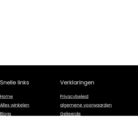
Snelle links
Verklaringen
Home
Privacybeleid
Alles winkelen
algemene voorwaarden
Blogs
Gelieerde
openbaarmaking
Onze webshops
Adverteren