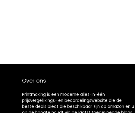
Over ons
Printmaking
is een moderne alles-in-één
prijsvergelijkings- en beoordelingswebsite die de
beste deals biedt die beschikbaar zijn op amazon en u
op de hoogte houdt via de laatst toegevoegde blogs.
Alle afbeeldingen zijn auteursrechtelijk beschermd
door hun respectievelijke eigenaren. Alle geciteerde
inhoud is afgeleid van hun respectievelijke bronnen.