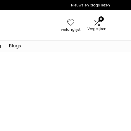
Nieuws en blogs lezen
0
Vergelijken
verlanglijst
g
Blogs