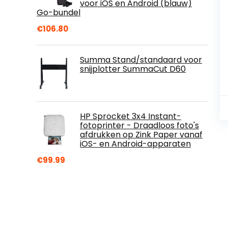
voor iOS en Android (blauw)
Go-bundel
€
106.80
Summa Stand/standaard voor
snijplotter SummaCut D60
HP Sprocket 3x4 Instant-
fotoprinter - Draadloos foto's
afdrukken op Zink Paper vanaf
iOS- en Android-apparaten
€
99.99