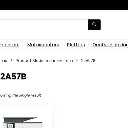
rprinters
Matrixprinters
Plotters
Deal van de da
ome
Product Modelnummer item
‎22A57B
22A57B
owing the single result