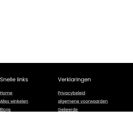
Snelle links
Verklaringen
Home
Privacybeleid
Alles winkelen
algemene voorwaarden
Blogs
Gelieerde
openbaarmaking
Onze webshops
Adverteren