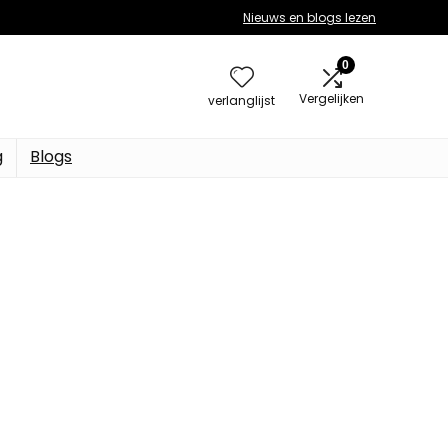
Nieuws en blogs lezen
0
Vergelijken
verlanglijst
g
Blogs