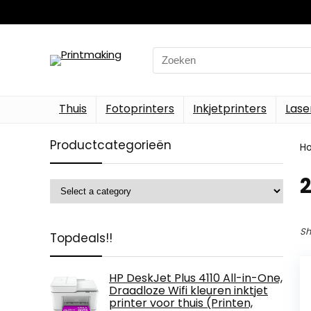
Search
for:
Thuis
Fotoprinters
Inkjetprinters
Lase
Productcategorieën
H
‎
Sh
Topdeals!!
HP DeskJet Plus 4110 All-in-One,
Draadloze Wifi kleuren inktjet
printer voor thuis (Printen,