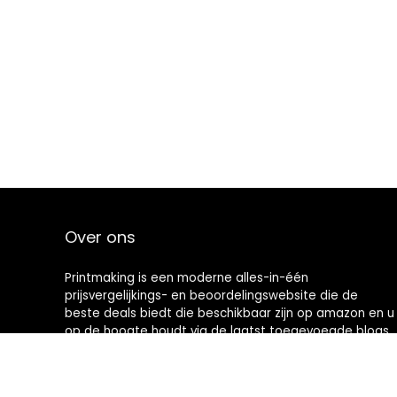
Over ons
Printmaking
is een moderne alles-in-één
prijsvergelijkings- en beoordelingswebsite die de
beste deals biedt die beschikbaar zijn op amazon en u
op de hoogte houdt via de laatst toegevoegde blogs.
Alle afbeeldingen zijn auteursrechtelijk beschermd
door hun respectievelijke eigenaren. Alle geciteerde
inhoud is afgeleid van hun respectievelijke bronnen.