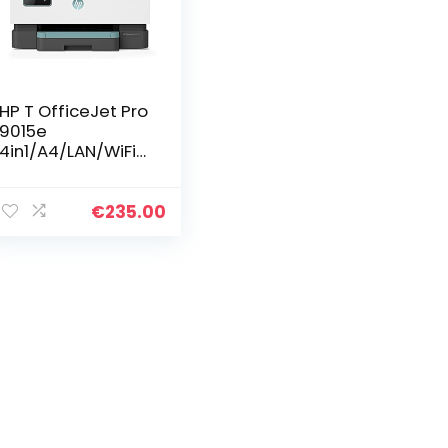
HP T OfficeJet Pro
9015e
4in1/A4/LAN/WiFi/
Duplex/ADF
€
235.00