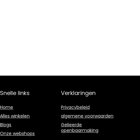
Snelle links
Verklaringen
Home
Privacybeleid
Alles winkelen
algemene voorwaarden
Blogs
Gelieerde
openbaarmaking
Onze webshops