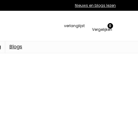
Nieuws en blogs lezen
verlanglijst
0
Vergelijken
g
Blogs