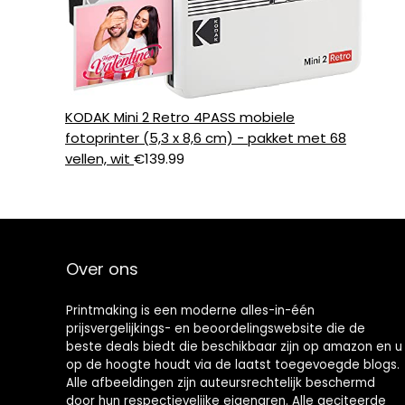
KODAK Mini 2 Retro 4PASS mobiele
fotoprinter (5,3 x 8,6 cm) - pakket met 68
vellen, wit
€
139.99
Over ons
Printmaking
is een moderne alles-in-één
prijsvergelijkings- en beoordelingswebsite die de
beste deals biedt die beschikbaar zijn op amazon en u
op de hoogte houdt via de laatst toegevoegde blogs.
Alle afbeeldingen zijn auteursrechtelijk beschermd
door hun respectievelijke eigenaren. Alle geciteerde