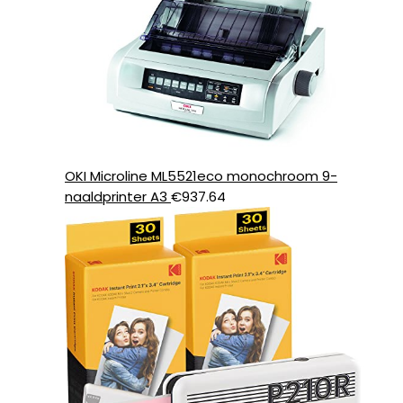
OKI Microline ML5521eco monochroom 9-
naaldprinter A3
€
937.64