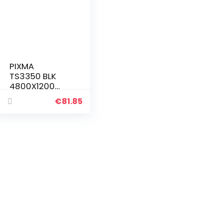
PIXMA
TS3350 BLK
4800X1200D
PI
€
81.85