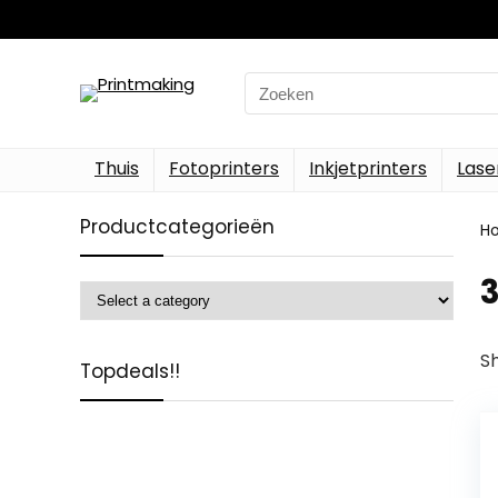
Search
for:
Thuis
Fotoprinters
Inkjetprinters
Lase
Productcategorieën
H
Sh
Topdeals!!