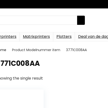
rprinters
Matrixprinters
Plotters
Deal van de da
ome
Product Modelnummer item
‎3771C008AA
‎3771C008AA
owing the single result