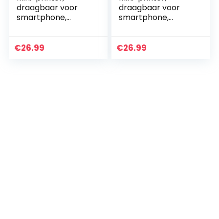
draagbaar voor
draagbaar voor
smartphone,
smartphone,
draadloze
draadloze
thermische printer,
thermische printer,
fotoprinter met 7
fotoprinter met 7
€
26.99
€
26.99
rollen papier, inkt-
rollen papier, inkt-
loze…
loze…