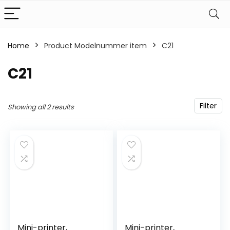
Home
Product Modelnummer item
‎C21
‎C21
Filter
Showing all 2 results
Mini-printer,
Mini-printer,