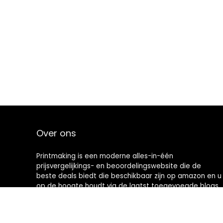
Over ons
Printmaking
is een moderne alles-in-één
prijsvergelijkings- en beoordelingswebsite die de
beste deals biedt die beschikbaar zijn op amazon en u
op de hoogte houdt via de laatst toegevoegde blogs.
Alle afbeeldingen zijn auteursrechtelijk beschermd
door hun respectievelijke eigenaren. Alle geciteerde
inhoud is afgeleid van hun respectievelijke bronnen.