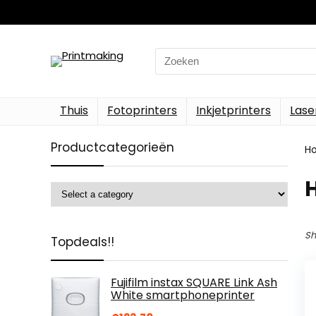
Search
for:
Thuis
Fotoprinters
Inkjetprinters
Lase
Productcategorieën
H
‎
Sh
Topdeals!!
Fujifilm instax SQUARE Link Ash
White smartphoneprinter