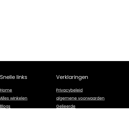
Snelle links
Verklaringen
Home
Privacybeleid
Alles winkelen
algemene voorwaarden
Blogs
Gelieerde
openbaarmaking
Onze webshops
Adverteren