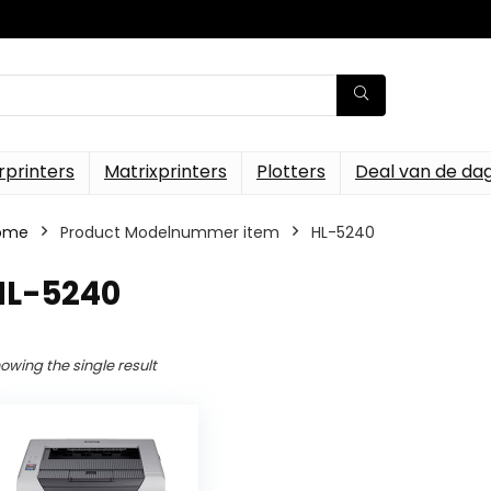
rprinters
Matrixprinters
Plotters
Deal van de da
ome
Product Modelnummer item
‎HL-5240
HL-5240
owing the single result