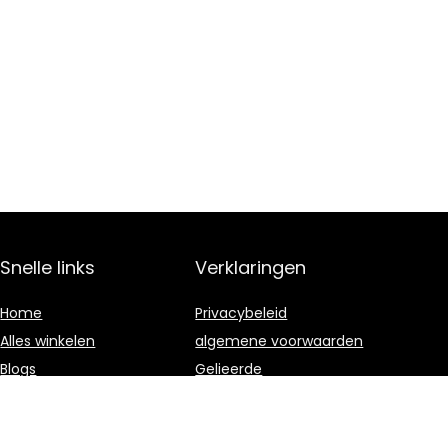
Snelle links
Verklaringen
Home
Privacybeleid
Alles winkelen
algemene voorwaarden
Blogs
Gelieerde
openbaarmaking
Onze webshops
Adverteren