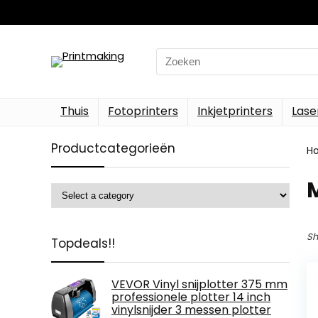
Search
for:
Thuis
Fotoprinters
Inkjetprinters
Lase
Productcategorieën
H
Sh
Topdeals!!
VEVOR Vinyl snijplotter 375 mm
professionele plotter 14 inch
vinylsnijder 3 messen plotter