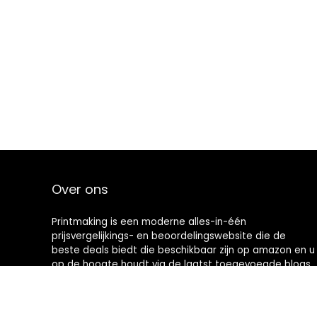
Over ons
Printmaking
is een moderne alles-in-één
prijsvergelijkings- en beoordelingswebsite die de
beste deals biedt die beschikbaar zijn op amazon en u
op de hoogte houdt via de laatst toegevoegde blogs.
Alle afbeeldingen zijn auteursrechtelijk beschermd
door hun respectievelijke eigenaren. Alle geciteerde
inhoud is afgeleid van hun respectievelijke bronnen.