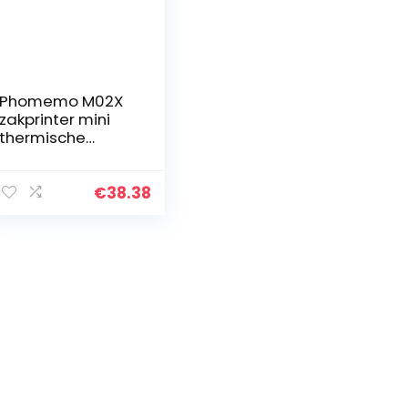
Phomemo M02X
zakprinter mini
thermische
printer voor
mobiele telefoon
draagbare
€
38.38
Bluetooth
stickerprinter,
compatibel met…