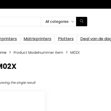
All categories
rprinters
Matrixprinters
Plotters
Deal van de da
ome
Product Modelnummer item
‎M02X
‎M02X
owing the single result