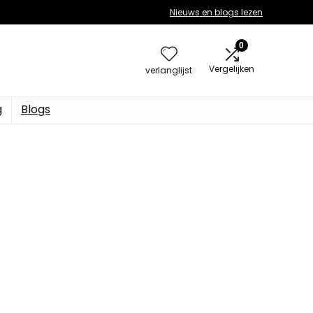
Nieuws en blogs lezen
0
Vergelijken
verlanglijst
g
Blogs