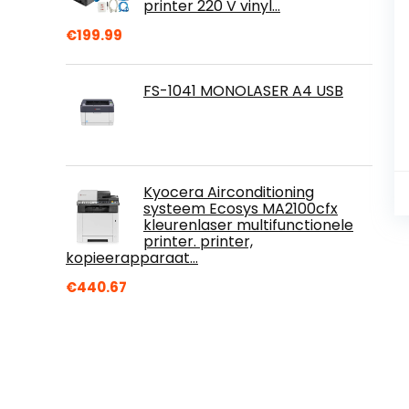
printer 220 V vinyl…
€
199.99
FS-1041 MONOLASER A4 USB
Kyocera Airconditioning
systeem Ecosys MA2100cfx
kleurenlaser multifunctionele
printer. printer,
kopieerapparaat…
€
440.67