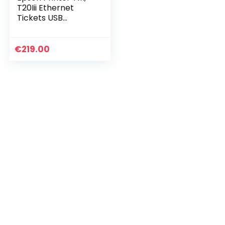
T20Iii Ethernet
Tickets USB
250mm / Sek,
Zwart Glanzend,
C31Ch51012
€
219.00