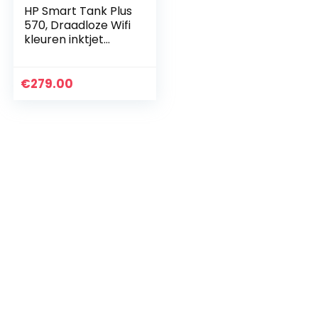
HP Smart Tank Plus
570, Draadloze Wifi
kleuren inktjet
printer voor thuis
(Printen, scannen,
kopiëren,
€
279.00
automatische…