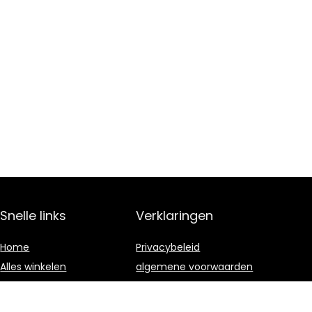
Snelle links
Verklaringen
Home
Privacybeleid
Alles winkelen
algemene voorwaarden
Blogs
Gelieerde
openbaarmaking
Onze webshops