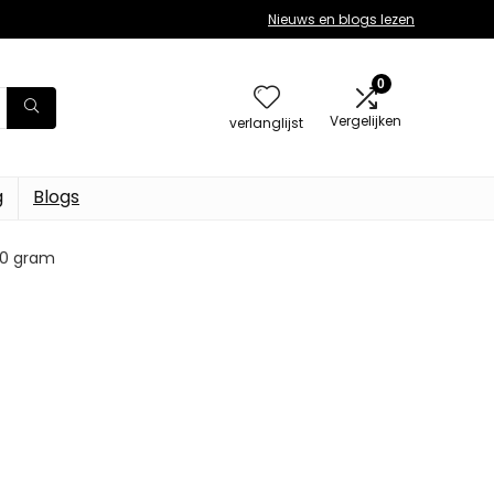
Nieuws en blogs lezen
0
Vergelijken
verlanglijst
g
Blogs
880 gram