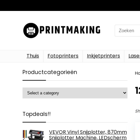
Search
for:
Thuis
Fotoprinters
Inkjetprinters
Lase
Productcategorieën
H
‎
Sh
Topdeals!!
VEVOR Vinyl Snijplotter, 870mm
Snijplotter Machine, LEDscherm