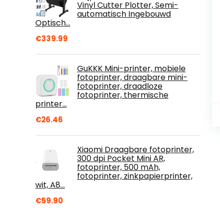
Vinyl Cutter Plotter, Semi-
automatisch Ingebouwd
Optisch…
€
339.99
GuKKK Mini-printer, mobiele
fotoprinter, draagbare mini-
fotoprinter, draadloze
fotoprinter, thermische
printer…
€
26.46
Xiaomi Draagbare fotoprinter,
300 dpi Pocket Mini AR,
fotoprinter, 500 mAh,
fotoprinter, zinkpapierprinter,
wit, A8…
€
59.90