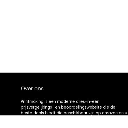
Over ons
Printmaking
is een moderne alles-in-één
prijsvergelijkings- en beoordelingswebsite die de
beste deals biedt die beschikbaar zijn op amazon en u
op de hoogte houdt via de laatst toegevoegde blogs.
Alle afbeeldingen zijn auteursrechtelijk beschermd