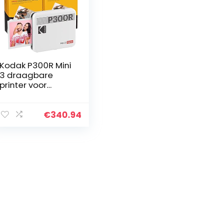
Kodak P300R Mini
3 draagbare
printer voor
smartphone + 6
cartridges,
Instant Photo
€
340.94
vierkant 76×76
mm, Bluetooth
en…