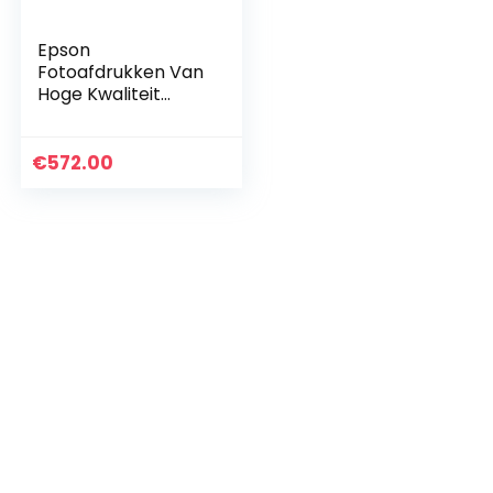
Epson
Fotoafdrukken Van
Hoge Kwaliteit
Inkjetprinter,
Ecotank Et-
7750/C11Cg16401,
€
572.00
Zwart