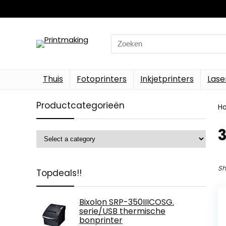
Search
for:
Thuis
Fotoprinters
Inkjetprinters
Lase
Productcategorieën
H
‎
Sh
Topdeals!!
Bixolon SRP-350IIICOSG.
serie/USB thermische
bonprinter