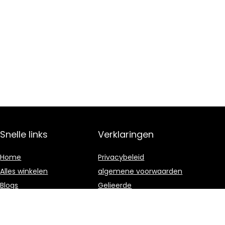
Snelle links
Verklaringen
Home
Privacybeleid
Alles winkelen
algemene voorwaarden
Blogs
Gelieerde
openbaarmaking
Onze webshops
Adverteren