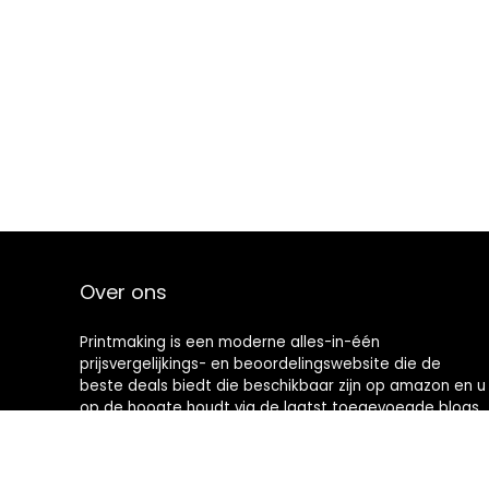
Over ons
Printmaking
is een moderne alles-in-één
prijsvergelijkings- en beoordelingswebsite die de
beste deals biedt die beschikbaar zijn op amazon en u
op de hoogte houdt via de laatst toegevoegde blogs.
Alle afbeeldingen zijn auteursrechtelijk beschermd
door hun respectievelijke eigenaren. Alle geciteerde
inhoud is afgeleid van hun respectievelijke bronnen.