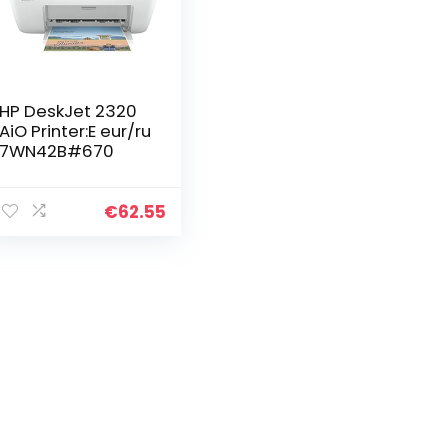
HP DeskJet 2320
AiO Printer:E eur/ru
7WN42B#670
€
62.55