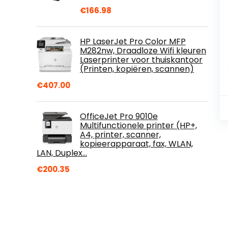
€
166.98
HP LaserJet Pro Color MFP
M282nw, Draadloze Wifi kleuren
Laserprinter voor thuiskantoor
(Printen, kopiëren, scannen)
€
407.00
OfficeJet Pro 9010e
Multifunctionele printer (HP+,
A4, printer, scanner,
kopieerapparaat, fax, WLAN,
LAN, Duplex…
€
200.35