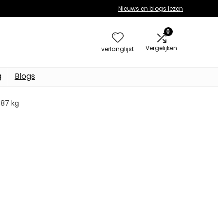
Nieuws en blogs lezen
0
Vergelijken
verlanglijst
g
Blogs
3.87 kg