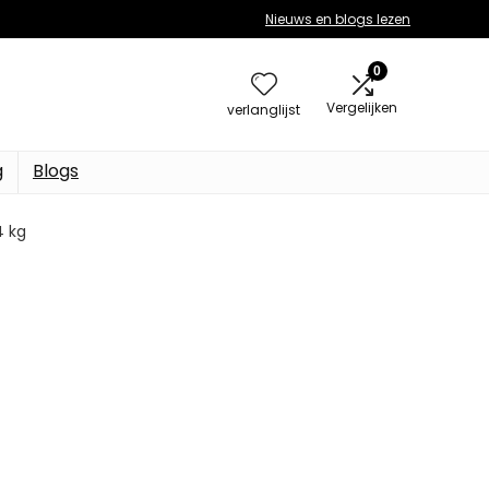
Nieuws en blogs lezen
0
Vergelijken
verlanglijst
g
Blogs
4 kg