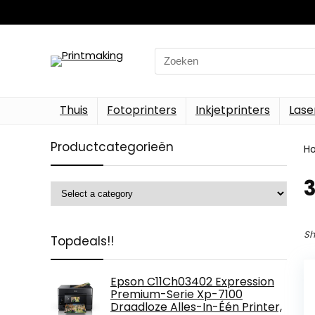
Search
for:
Thuis
Fotoprinters
Inkjetprinters
Lase
Productcategorieën
H
‎
Sh
Topdeals!!
Epson C11Ch03402 Expression
Premium-Serie Xp-7100
Draadloze Alles-In-Één Printer,