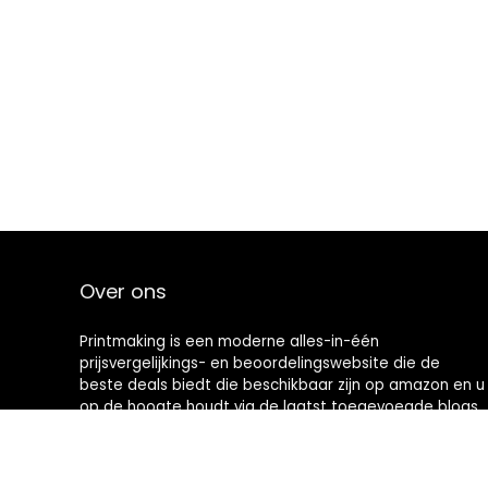
Over ons
Printmaking
is een moderne alles-in-één
prijsvergelijkings- en beoordelingswebsite die de
beste deals biedt die beschikbaar zijn op amazon en u
op de hoogte houdt via de laatst toegevoegde blogs.
Alle afbeeldingen zijn auteursrechtelijk beschermd
door hun respectievelijke eigenaren. Alle geciteerde
inhoud is afgeleid van hun respectievelijke bronnen.