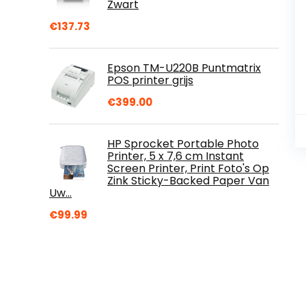
Zwart
€
137.73
Epson TM-U220B Puntmatrix
POS printer grijs
€
399.00
HP Sprocket Portable Photo
Printer, 5 x 7,6 cm Instant
Screen Printer, Print Foto's Op
Zink Sticky-Backed Paper Van
Uw…
€
99.99