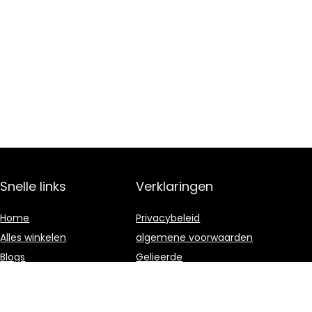
Snelle links
Verklaringen
Home
Privacybeleid
Alles winkelen
algemene voorwaarden
Blogs
Gelieerde
openbaarmaking
Onze webshops
Adverteren