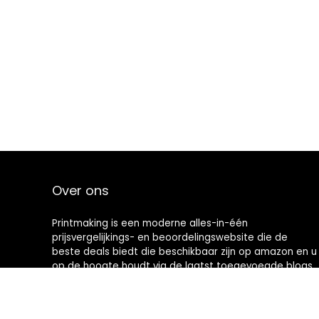
Over ons
Printmaking
is een moderne alles-in-één
prijsvergelijkings- en beoordelingswebsite die de
beste deals biedt die beschikbaar zijn op amazon en u
op de hoogte houdt via de laatst toegevoegde blogs.
Alle afbeeldingen zijn auteursrechtelijk beschermd
door hun respectievelijke eigenaren. Alle geciteerde
inhoud is afgeleid van hun respectievelijke bronnen.