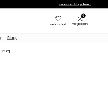
Nieuws en blogs lezen
0
Vergelijken
verlanglijst
g
Blogs
9.32 kg