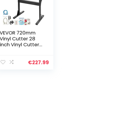
VEVOR 720mm
Vinyl Cutter 28
inch Vinyl Cutter
Plotter Machine
Donker Vinyl
Snijplotter 630
€
227.99
mm Snijbreedte
Snijplotter…