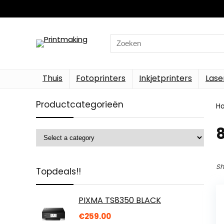
Search
for:
Thuis
Fotoprinters
Inkjetprinters
Lase
Productcategorieën
H
‎
Sh
Topdeals!!
PIXMA TS8350 BLACK
€
259.00