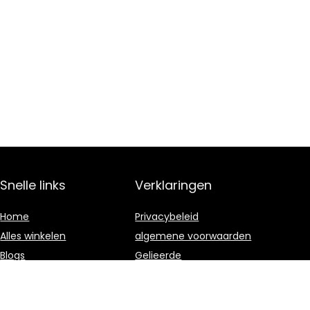
Snelle links
Verklaringen
Home
Privacybeleid
Alles winkelen
algemene voorwaarden
Blogs
Gelieerde
openbaarmaking
Onze webshops
Adverteren