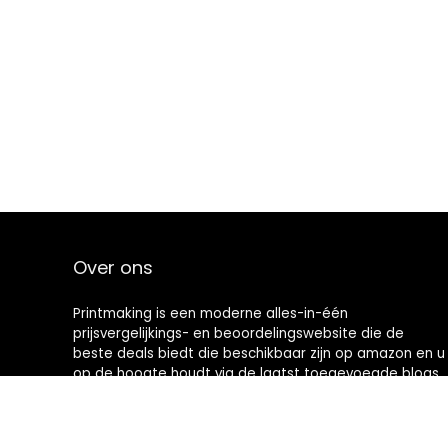
Over ons
Printmaking
is een moderne alles-in-één
prijsvergelijkings- en beoordelingswebsite die de
beste deals biedt die beschikbaar zijn op amazon en u
op de hoogte houdt via de laatst toegevoegde blogs.
Alle afbeeldingen zijn auteursrechtelijk beschermd
door hun respectievelijke eigenaren. Alle geciteerde
inhoud is afgeleid van hun respectievelijke bronnen.