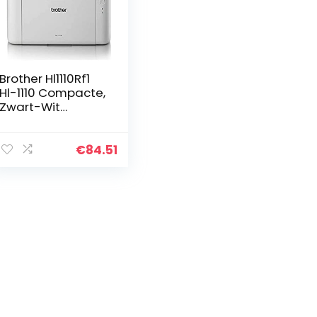
Brother Hl1110Rf1
Hl-1110 Compacte,
Zwart-Wit
Laserprinter
€
84.51