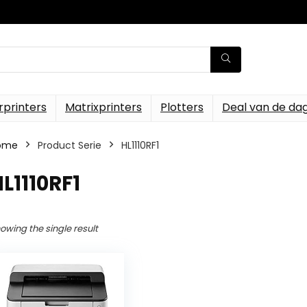
rprinters
Matrixprinters
Plotters
Deal van de da
ome
Product Serie
‎HL1110RF1
HL1110RF1
owing the single result