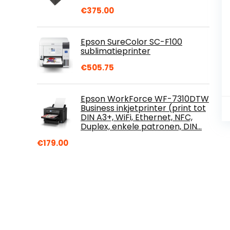
€
375.00
Epson SureColor SC-F100
sublimatieprinter
€
505.75
Epson WorkForce WF-7310DTW
Business inkjetprinter (print tot
DIN A3+, WiFi, Ethernet, NFC,
Duplex, enkele patronen, DIN…
€
179.00