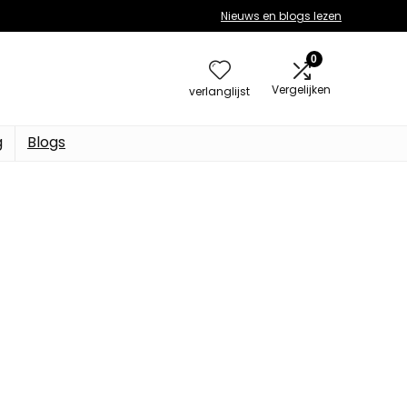
Nieuws en blogs lezen
0
Vergelijken
verlanglijst
g
Blogs