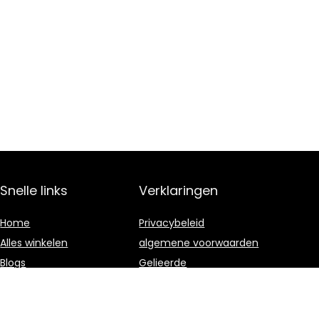
Snelle links
Verklaringen
Home
Privacybeleid
Alles winkelen
algemene voorwaarden
Blogs
Gelieerde
openbaarmaking
Onze webshops
Adverteren