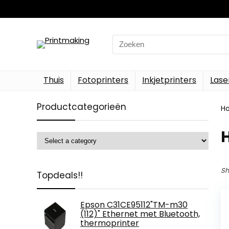
Search
for:
Thuis
Fotoprinters
Inkjetprinters
Lase
Productcategorieën
H
‎
Sh
Topdeals!!
Epson C31CE95112"TM-m30
(112)" Ethernet met Bluetooth,
thermoprinter