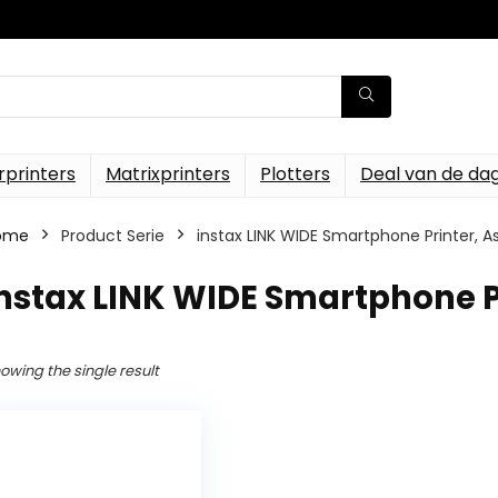
rprinters
Matrixprinters
Plotters
Deal van de da
ome
Product Serie
‎instax LINK WIDE Smartphone Printer, 
instax LINK WIDE Smartphone P
owing the single result