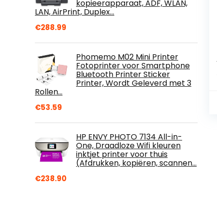
kopieerapparaat, ADF, WLAN,
LAN, AirPrint, Duplex…
€
288.99
Phomemo M02 Mini Printer
Fotoprinter voor Smartphone
Bluetooth Printer Sticker
Printer, Wordt Geleverd met 3
Rollen…
€
53.59
HP ENVY PHOTO 7134 All-in-
One, Draadloze Wifi kleuren
inktjet printer voor thuis
(Afdrukken, kopiëren, scannen…
€
238.90