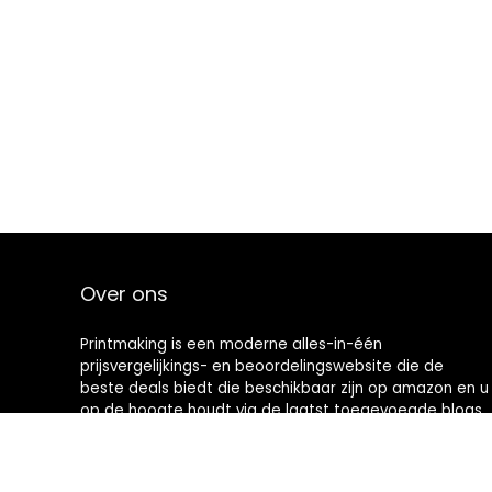
Over ons
Printmaking
is een moderne alles-in-één
prijsvergelijkings- en beoordelingswebsite die de
beste deals biedt die beschikbaar zijn op amazon en u
op de hoogte houdt via de laatst toegevoegde blogs.
Alle afbeeldingen zijn auteursrechtelijk beschermd
door hun respectievelijke eigenaren. Alle geciteerde
inhoud is afgeleid van hun respectievelijke bronnen.