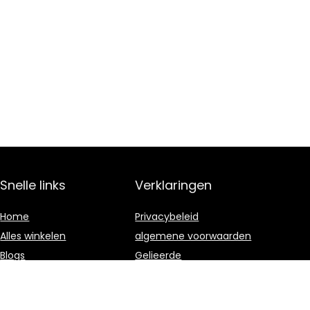
Snelle links
Verklaringen
Home
Privacybeleid
Alles winkelen
algemene voorwaarden
Blogs
Gelieerde
openbaarmaking
Onze webshops
Adverteren