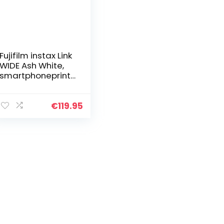
Fujifilm instax Link
WIDE Ash White,
smartphoneprint
er
€
119.95