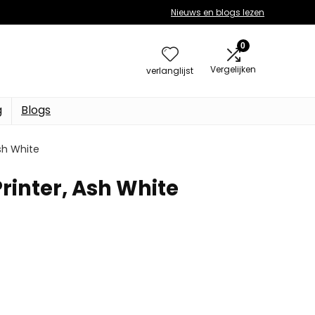
Nieuws en blogs lezen
0
Vergelijken
verlanglijst
g
Blogs
Ash White
rinter, Ash White