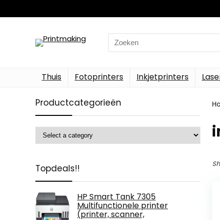
Search
for:
Thuis
Fotoprinters
Inkjetprinters
Lase
Productcategorieën
H
‎
Sh
Topdeals!!
HP Smart Tank 7305
Multifunctionele printer
(printer, scanner,