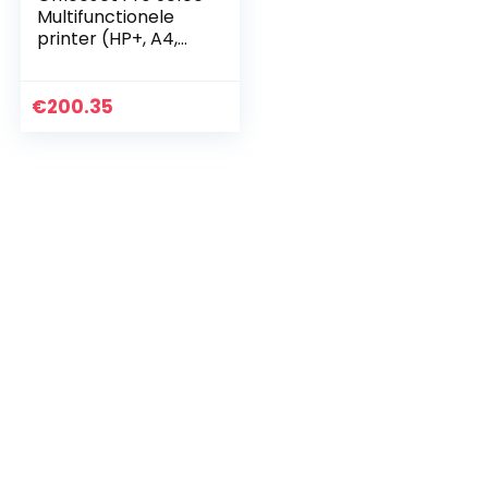
Multifunctionele
printer (HP+, A4,
printer, scanner,
kopieerapparaat,
fax, WLAN, LAN,
€
200.35
Duplex…