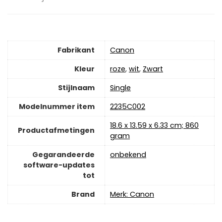
Fabrikant
‎Canon
Kleur
‎roze
,
‎wit
,
‎Zwart
Stijlnaam
Single
Modelnummer item
‎2235C002
‎18.6 x 13.59 x 6.33 cm; 860
Productafmetingen
gram
Gegarandeerde
‎onbekend
software-updates
tot
Brand
Merk: Canon