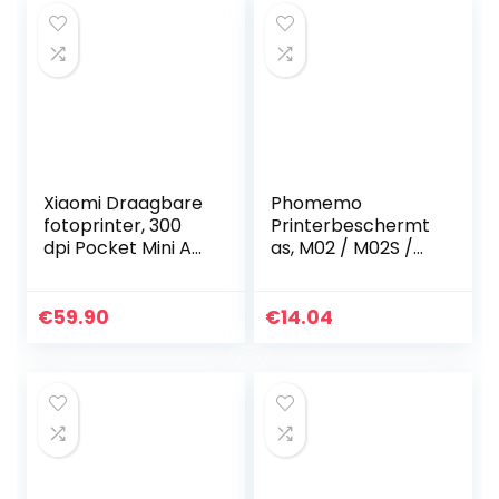
labelprinter…
Android…
Xiaomi Draagbare
Phomemo
fotoprinter, 300
Printerbeschermt
dpi Pocket Mini AR,
as, M02 / M02S /
fotoprinter, 500
M02 Pro / M110 /
mAh, fotoprinter,
D30, herbruikbaar
zinkpapierprinter,
vak met
€
59.90
€
14.04
wit, A8…
ritssluiting, PU-leer,
waterdicht en…