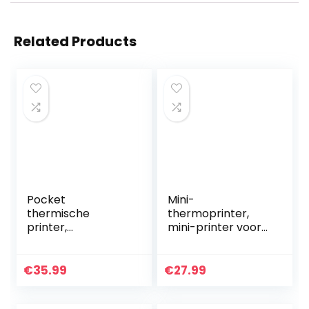
Related Products
Pocket
Mini-
thermische
thermoprinter,
printer,
mini-printer voor
multifunctionele
smartphone,
mini fotoprinter,
draagbaar, met
draadloze
USB-kabel en 15
€
35.99
€
27.99
bluetooth printer,
rollen thermisch
labelprinter,
papier, voor