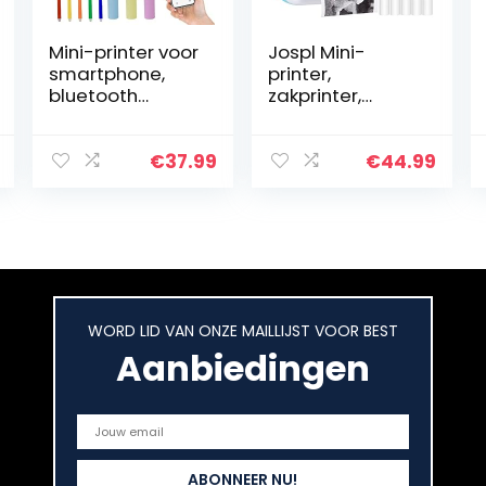
Mini-printer voor
Jospl Mini-
smartphone,
printer,
bluetooth
zakprinter,
draadloze
thermo-
thermische
fotoprinter,
printer, 19 stuks
foto-etiketten,
€
37.99
€
44.99
smartphone-
memo,
printer,
kwitantiepapier
mobiele…
printer,
fotoprinter met
15…
WORD LID VAN ONZE MAILLIJST VOOR BEST
Aanbiedingen