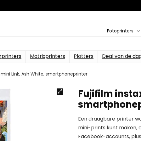
Fotoprinters
rprinters
Matrixprinters
Plotters
Deal van de da
x mini Link, Ash White, smartphoneprinter
Fujifilm insta
smartphonep
Een draagbare printer w
mini-prints kunt maken, 
Facebook-accounts, plus 