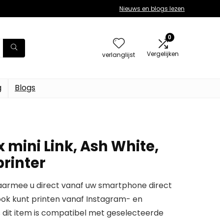
Nieuws en blogs lezen
0
Vergelijken
verlanglijst
g
Blogs
x mini Link, Ash White,
rinter
aarmee u direct vanaf uw smartphone direct
ook kunt printen vanaf Instagram- en
dit item is compatibel met geselecteerde