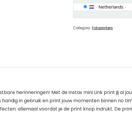
Netherlands
-
Category:
Fotoprinters
tbare herinneringen! Met de instax mini Link print jij al j
s handig in gebruik en print jouw momenten binnen no time.
ecten: allemaal voordat je de print knop indrukt. De print