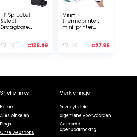
HP Sprocket
Mini-
Select
thermoprinter,
Draagbare
mini-printer
Instant Photo
voor
Printer voor
smartphone,
Android- en
draagbaar, met
€
139.99
€
27.99
iOS-apparaten
USB-kabel en 15
(Eclipse) Zink
rollen thermisch
Papieren Bundel
papier, voor
Android…
Snelle links
Verklaringen
Home
Privacybeleid
Alles winkelen
algemene voorwaarden
Blogs
Gelieerde
openbaarmaking
Onze webshops