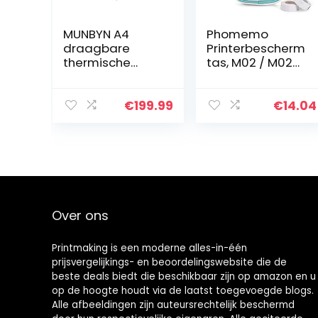
MUNBYN A4
Phomemo
draagbare
Printerbescherm
thermische
tas, M02 / M02S
printer, A4
/ M02 Pro / M110
bluetooth-
/ D30,
papierprinter,
herbruikbaar vak
€
199.99
€
14.04
voor mobiele
met ritssluiting,
telefoon,
PU-leer,
compatibel met
waterdicht en…
Android- en…
Over ons
Printmaking
is een moderne alles-in-één
prijsvergelijkings- en beoordelingswebsite die de
beste deals biedt die beschikbaar zijn op amazon en u
op de hoogte houdt via de laatst toegevoegde blogs.
Alle afbeeldingen zijn auteursrechtelijk beschermd