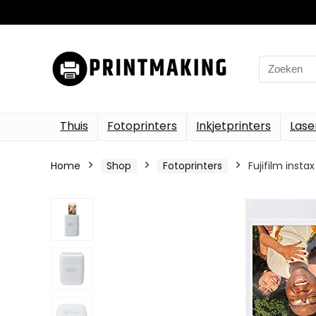
Search
for:
Thuis
Fotoprinters
Inkjetprinters
Lase
Home
Shop
Fotoprinters
Fujifilm insta