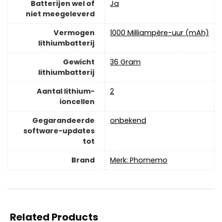
Batterijen wel of
‎Ja
niet meegeleverd
Vermogen
‎1000 Milliampère-uur (mAh)
lithiumbatterij
Gewicht
‎36 Gram
lithiumbatterij
Aantal lithium-
‎2
ioncellen
Gegarandeerde
‎onbekend
software-updates
tot
Brand
Merk: Phomemo
Related Products