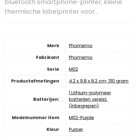
bluetooth smartphone-printer, kleine
thermische labelprinter voor…
Merk
‎Phomemo
Fabrikant
‎Phomemo
Serie
‎M02
Productafmetingen
‎4.2 x 9.8 x 8.2 cm; 310 gram
‎1 Lithium-polymeer
Batterijen:
batterijen vereist.
(inbegrepen)
Modelnummer item
‎M02-Purple
Kleur
‎Purper