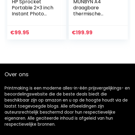
HP Sprocket
MUNBYN A4
Portable 2×3 inch
draagbare
Instant Photo
thermische
Printer (Roze)
printer, A4
Print foto’s op Zink
bluetooth-
Sticky-Backed
papierprinter, voor
€
99.95
€
199.99
vanaf uw iOS &
mobiele telefoon,
Android…
compatibel met
Android- en…
Over ons
Printmaking
is een moderne alles-in-één prijsvergelijkings- en
beoordelingswebsite die de beste deals biedt die
beschikbaar zijn op amazon en u op de hoogte houdt via de
laatst toegevoegde blogs. Alle afbeeldingen zijn
auteursrechtelijk beschermd door hun respectievelijke
eigenaren. Alle geciteerde inhoud is afgeleid van hun
respectievelijke bronnen.