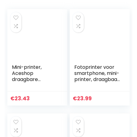
Mini-printer,
Fotoprinter voor
Aceshop
smartphone, mini-
draagbare
printer, draagbaar
zakprinter Inkless
voor smartphone,
draadloze
draadloze
fotoprinter met 2
thermische
€
23.43
€
23.99
rollen thermisch
printer,
papier Kleine
fotoprinter, met
printer…
USB…