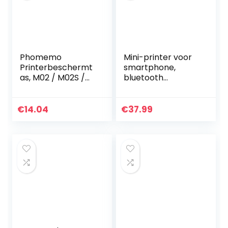
Phomemo
Mini-printer voor
Printerbeschermt
smartphone,
as, M02 / M02S /
bluetooth
M02 Pro / M110 /
draadloze
D30, herbruikbaar
thermische
vak met
printer, 19 stuks
€
14.04
€
37.99
ritssluiting, PU-leer,
smartphone-
waterdicht en…
printer, mobiele…