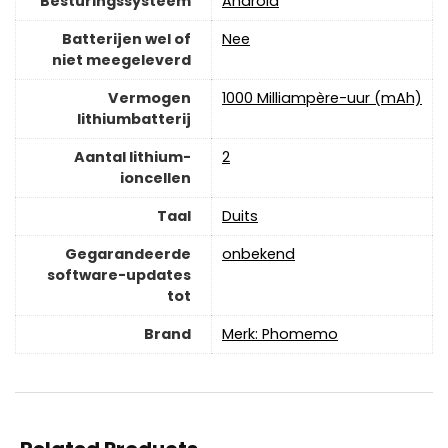
Besturingssysteem
Android
Batterijen wel of
‎Nee
niet meegeleverd
Vermogen
‎1000 Milliampère-uur (mAh)
lithiumbatterij
Aantal lithium-
‎2
ioncellen
Taal
‎Duits
Gegarandeerde
‎onbekend
software-updates
tot
Brand
Merk: Phomemo