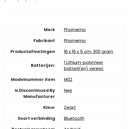
Merk
‎Phomemo
Fabrikant
‎Phomemo
Productafmetingen
‎16 x 16 x 5 cm; 300 gram
‎1 Lithium-polymeer
Batterijen:
batterij(en) vereist.
Modelnummer item
‎M02
Is Discontinued By
‎Nee
Manufacturer
Kleur
‎Zwart
Soort verbinding
‎Bluetooth