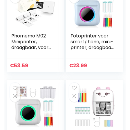
Phomemo M02
Fotoprinter voor
Miniprinter,
smartphone, mini-
draagbaar, voor
printer, draagbaar
smartphones,
voor smartphone,
bluetooth, stickers,
draadloze
geleverd met 3
thermische
€
53.59
€
23.99
rollen plakpapier,
printer,
te…
fotoprinter, met
USB…