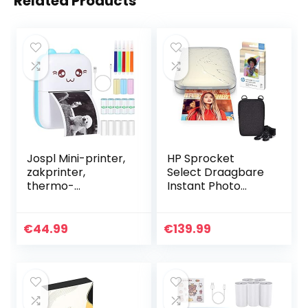
Related Products
Jospl Mini-printer,
HP Sprocket
zakprinter,
Select Draagbare
thermo-
Instant Photo
fotoprinter, foto-
Printer voor
etiketten, memo,
Android- en iOS-
kwitantiepapierpri
apparaten
€
44.99
€
139.99
nter, fotoprinter
(Eclipse) Zink
met 15…
Papieren Bundel