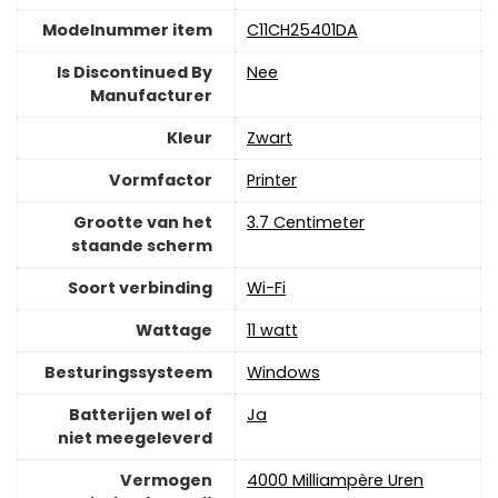
Modelnummer item
‎C11CH25401DA
Is Discontinued By
‎Nee
Manufacturer
Kleur
‎Zwart
Vormfactor
‎Printer
Grootte van het
‎3.7 Centimeter
staande scherm
Soort verbinding
Wi-Fi
Wattage
‎11 watt
Besturingssysteem
‎Windows
Batterijen wel of
‎Ja
niet meegeleverd
Vermogen
‎4000 Milliampère Uren