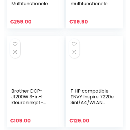
Multifunctionele
multifunctionele
printer (printer,
printer
scanner,
inkjetprinter (HP+,
kopieerapparaat,
printen, scannen,
€
259.00
€
119.90
WLAN, AirPrint,
kopiëren,
Duplex, inclusief
fotoprint, ADF, DIN
inkt…
A4, 4…
Brother DCP-
T HP compatible
J1200W 3-in-1
ENVY Inspire 7220e
kleureninkjet-
3in1/A4/WLAN
multifunctioneel
Bluetooth/Airprint
apparaat (printer,
Duplex
scanner, kopieer),
€
109.00
€
129.00
WLAN