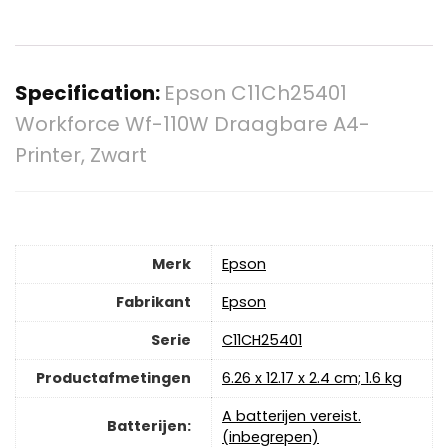
Specification:
Epson C11Ch25401
Workforce Wf-110W Draagbare A4-
Printer, Zwart
Merk
‎Epson
Fabrikant
‎Epson
Serie
‎C11CH25401
Productafmetingen
‎6.26 x 12.17 x 2.4 cm; 1.6 kg
‎A batterijen vereist.
Batterijen:
(inbegrepen)