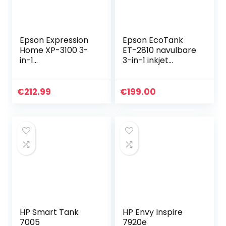
Epson Expression
Epson EcoTank
Home XP-3100 3-
ET-2810 navulbare
in-1
3-in-1 inkjet
multifunctionele
multifunctioneel
inkjetprinter
apparaat
(scanner,
(kopieerapparaat,
€
212.99
€
199.00
kopieerapparaat,
scanner, printer,
wifi, enkele inkt,
DIN A4, WiFi…
duplex…
HP Smart Tank
HP Envy Inspire
7005
7920e