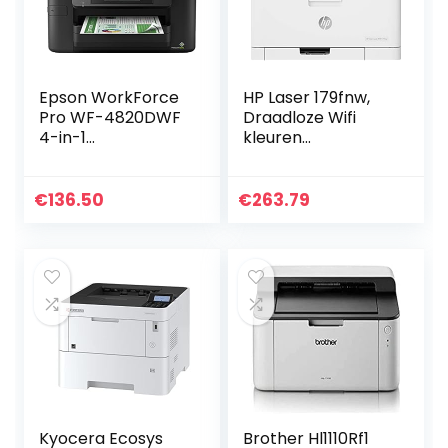
Epson WorkForce
HP Laser 179fnw,
Pro WF-4820DWF
Draadloze Wifi
4-in-1
kleuren
multifunctionele
Laserprinter voor
printer:
thuiskantoor
duplexprinter/sca
(Printen, kopiëren,
€
136.50
€
263.79
nner/kopieerer/fa
scannen, faxen)
x, A4, inkjetkleur…
Kyocera Ecosys
Brother Hl1110Rf1