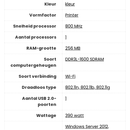
Kleur
‎kleur
Vormfactor
‎Printer
Snelheid processor
‎800 MHz
Aantal processors
‎1
RAM-grootte
‎256 MB
Soort
‎DDR3L-1600 SDRAM
computergeheugen
Soort verbinding
Wi-Fi
Draadloos type
‎802.11n, 802.11b, 802.11g
Aantal USB 2.0-
‎1
poorten
Wattage
‎390 watt
‎Windows Server 2012,