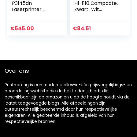
P3145dn
Hl-1110 Compacte,
Laserprinter:
Zwart-Wit
zwart-wit, duplex-
Laserprinter
eenheid, 45
pagina’s per
€
545.00
€
84.51
minuut, Grijs
Over ons
Printmaking
is een moderne alles-in-één prijsvergelijkings- en
beoordelingswebsite die de beste deals biedt die
beschikbaar zijn op amazon en u op de hoogte houdt via de
laatst toegevoegde blogs. Alle afbeeldingen zijn
auteursrechtelijk beschermd door hun respectievelijke
eigenaren. Alle geciteerde inhoud is afgeleid van hun
respectievelijke bronnen.