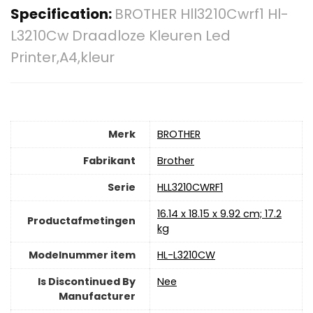
Specification:
BROTHER Hll3210Cwrf1 Hl-
L3210Cw Draadloze Kleuren Led
Printer,A4,kleur
Merk
‎BROTHER
Fabrikant
‎Brother
Serie
‎HLL3210CWRF1
‎16.14 x 18.15 x 9.92 cm; 17.2
Productafmetingen
kg
Modelnummer item
‎HL-L3210CW
Is Discontinued By
‎Nee
Manufacturer