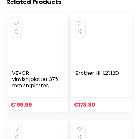
Related Products
VEVOR
Brother Hl-L2312D
vinylsnijplotter 375
mm snijplotter,
vinylsnijmachine
met Signmaster-
software,
€
199.99
€
178.80
compatibel met
Windows-
systeem…