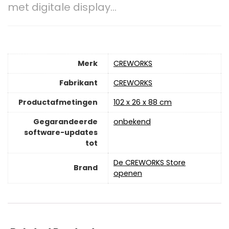
met digitale display…
Merk
‎CREWORKS
Fabrikant
‎CREWORKS
Productafmetingen
‎102 x 26 x 88 cm
Gegarandeerde
‎onbekend
software-updates
tot
De CREWORKS Store
Brand
openen