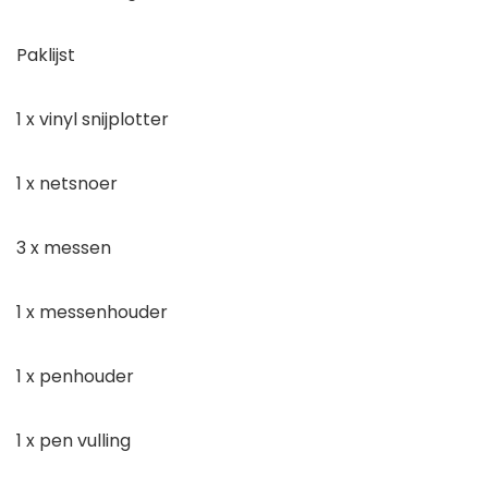
Paklijst
1 x vinyl snijplotter
1 x netsnoer
3 x messen
1 x messenhouder
1 x penhouder
1 x pen vulling