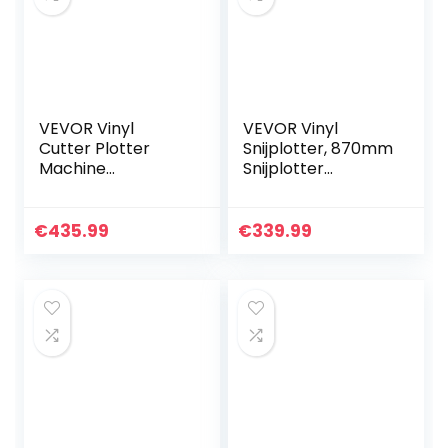
VEVOR Vinyl
VEVOR Vinyl
Cutter Plotter
Snijplotter, 870mm
Machine
Snijplotter
53″Signmaster
Machine,
Software
LEDscherm Vinyl
Tekenmachine
Cutter Plotter,
€
435.99
€
339.99
1350 mm
Semi-automatisch
Papierinvoer Vinyl
Ingebouwd
Cutter Plotter met
Optisch…
standaard (53″
1350 mm)