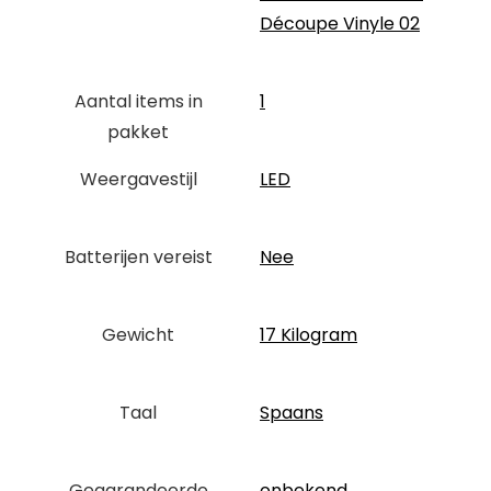
Découpe Vinyle 02
Aantal items in
‎1
pakket
Weergavestijl
‎LED
Batterijen vereist
‎Nee
Gewicht
‎17 Kilogram
Taal
‎Spaans
Gegarandeerde
‎onbekend