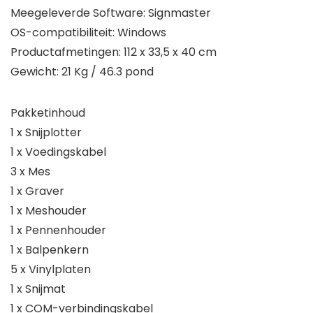
Meegeleverde Software: Signmaster
OS-compatibiliteit: Windows
Productafmetingen: 112 x 33,5 x 40 cm
Gewicht: 21 Kg / 46.3 pond
Pakketinhoud
1 x Snijplotter
1 x Voedingskabel
3 x Mes
1 x Graver
1 x Meshouder
1 x Pennenhouder
1 x Balpenkern
5 x Vinylplaten
1 x Snijmat
1 x COM-verbindingskabel