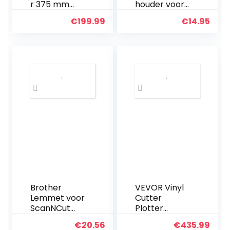
r 375 mm
houder voor
snijplotter,
diepe
€
199.99
€
14.95
vinylsnijmachi
snijbladen
ne met
Signmaster-
software,
compatibel
met
Windows-
systeem…
Brother
VEVOR Vinyl
Lemmet voor
Cutter
ScanNCut
Plotter
SDX series,
Machine
€
20.56
€
435.99
metaal,
53″Signmaste