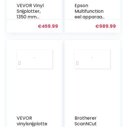
VEVOR Vinyl
Epson
Snijplotter,
Multifunction
1350 mm
eel apparaat,
Snijplotter
8754837000,
€
459.99
€
989.99
Machine, LED
1, 1
Vinyl Cutter
Plotter, Semi-
automatisch
Ingebouwd
Optisch Oog…
VEVOR
Brotherer
vinylsnijplotte
ScanNCut