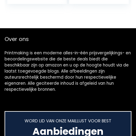
zwart, 9,5 cm
r Software
Tekenmachin
e 1350 mm
Papierinvoer
Vinyl Cutter
Plotter met
Over ons
standaard
(53″ 1350
Printmaking
is een moderne alles-in-één prijsvergelijkings- en
mm)
beoordelingswebsite die de beste deals biedt die
beschikbaar zijn op amazon en u op de hoogte houdt via de
laatst toegevoegde blogs. Alle afbeeldingen zijn
auteursrechtelijk beschermd door hun respectievelijke
eigenaren. Alle geciteerde inhoud is afgeleid van hun
respectievelijke bronnen.
WORD LID VAN ONZE MAILLIJST VOOR BEST
Aanbiedingen