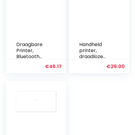
Draagbare
Handheld
Printer,
printer,
Bluetooth
draadloze
Thermische
verbinding
€
46.17
€
29.00
Labelprinter,
ingebouwde
Mini-pocket
accu
Draadloze
ergonomisch
Bonprinter,
design kleine,
1500mAh-
lichte mini-
batterij, voor
printer voor
Android…
thuis voor op…