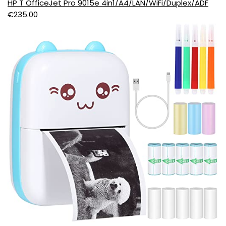
HP T OfficeJet Pro 9015e 4in1/A4/LAN/WiFi/Duplex/ADF
€
235.00