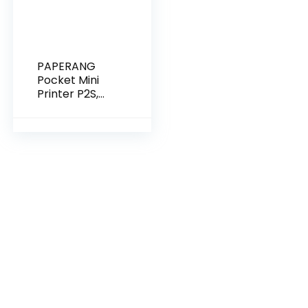
PAPERANG
Pocket Mini
Printer P2S,
Bluetooth 4.0,
draadloze
thermoprinter
, compatibel
met Android
iOS