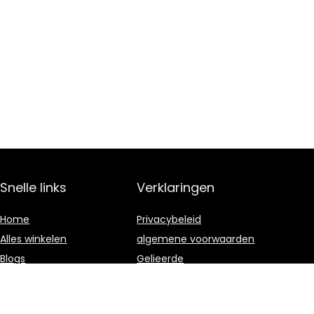
Snelle links
Verklaringen
Home
Privacybeleid
Alles winkelen
algemene voorwaarden
Blogs
Gelieerde
openbaarmaking
Onze webshops
Adverteren