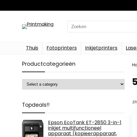
Search
for:
Thuis
Fotoprinters
Inkjetprinters
Lase
Productcategorieën
H
‎
Sh
Topdeals!!
Epson EcoTank ET-2850 3-in-1
inkjet multifunctioneel
apparaat (kopieerapparaat,