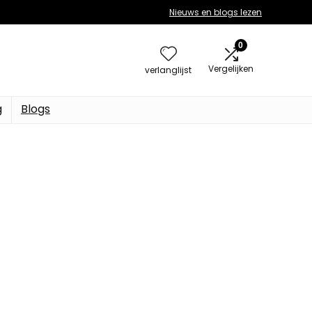
Nieuws en blogs lezen
0
Vergelijken
verlanglijst
g
Blogs