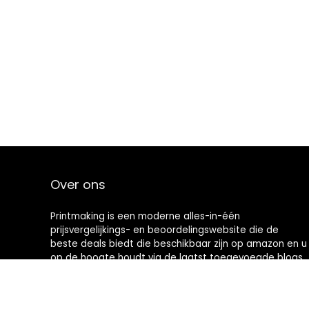
Over ons
Printmaking
is een moderne alles-in-één
prijsvergelijkings- en beoordelingswebsite die de
beste deals biedt die beschikbaar zijn op amazon en u
op de hoogte houdt via de laatst toegevoegde blogs.
Alle afbeeldingen zijn auteursrechtelijk beschermd
door hun respectievelijke eigenaren. Alle geciteerde
inhoud is afgeleid van hun respectievelijke bronnen.