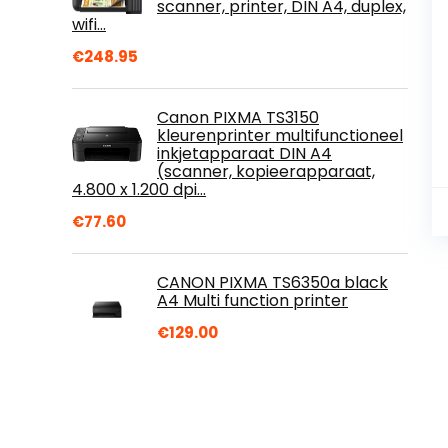
scanner, printer, DIN A4, duplex,
wifi…
€
248.95
Canon PIXMA TS3150
kleurenprinter multifunctioneel
inkjetapparaat DIN A4
(scanner, kopieerapparaat,
4.800 x 1.200 dpi…
€
77.60
CANON PIXMA TS6350a black
A4 Multi function printer
€
129.00