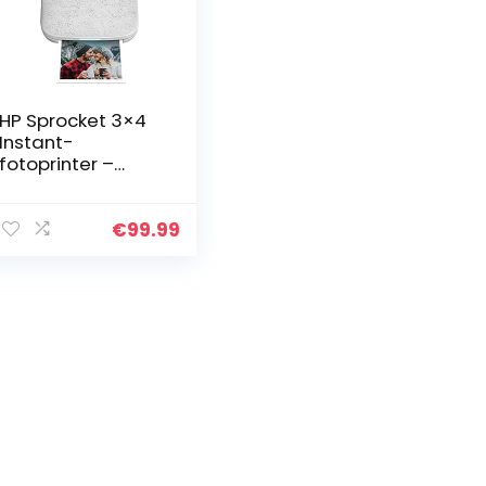
HP Sprocket 3×4
Instant-
fotoprinter –
Draadloos foto’s
afdrukken op Zink
Paper vanaf iOS-
€
99.99
en Android-
apparaten