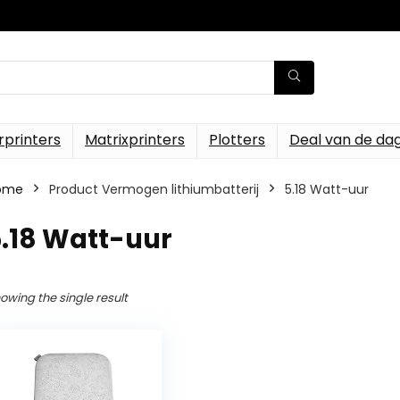
rprinters
Matrixprinters
Plotters
Deal van de da
ome
Product Vermogen lithiumbatterij
‎5.18 Watt-uur
5.18 Watt-uur
owing the single result