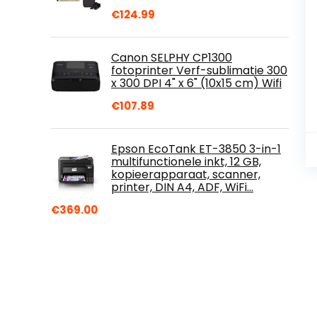
€
124.99
Canon SELPHY CP1300
fotoprinter Verf-sublimatie 300
x 300 DPI 4" x 6" (10x15 cm) Wifi
€
107.89
Epson EcoTank ET-3850 3-in-1
multifunctionele inkt, 12 GB,
kopieerapparaat, scanner,
printer, DIN A4, ADF, WiFi…
€
369.00