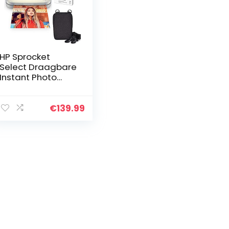
HP Sprocket
Select Draagbare
Instant Photo
Printer voor
Android- en iOS-
apparaten
€
139.99
(Eclipse) Zink
Papieren Bundel