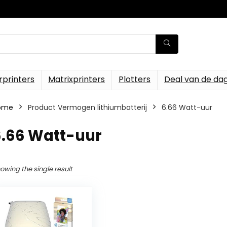
rprinters
Matrixprinters
Plotters
Deal van de da
ome
Product Vermogen lithiumbatterij
‎6.66 Watt-uur
6.66 Watt-uur
owing the single result