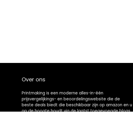
Over ons
Printmaking
is een moderne alles-in-één
prijsvergelijkings- en beoordelingswebsite die de
beste deals biedt die beschikbaar zijn op amazon en u
op de hoogte houdt via de laatst toegevoegde blogs.
Alle afbeeldingen zijn auteursrechtelijk beschermd
door hun respectievelijke eigenaren. Alle geciteerde
inhoud is afgeleid van hun respectievelijke bronnen.