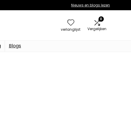
Nieuws en blogs lezen
0
Vergelijken
verlanglijst
g
Blogs