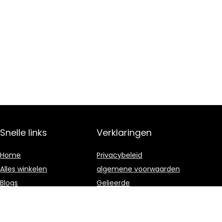
Snelle links
Verklaringen
Home
Privacybeleid
Alles winkelen
algemene voorwaarden
Blogs
Gelieerde
openbaarmaking
Onze webshops
Adverteren