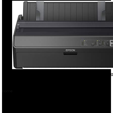
Epson C11Cf38402A0 Fx-2190Iin Impact Netwerkmat
€
1,195.15
Home
Product Wattage
‎440 watt
‎440 watt