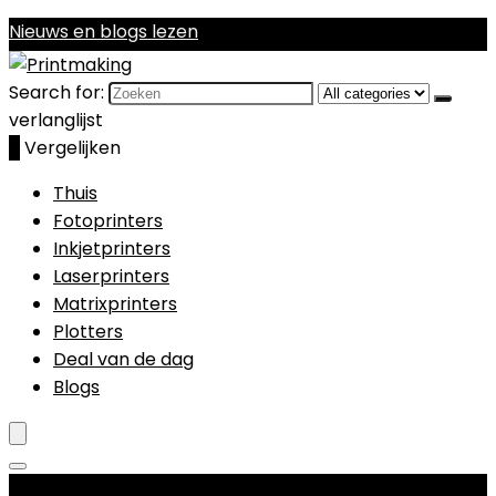
Nieuws en blogs lezen
Search for:
verlanglijst
0
Vergelijken
Thuis
Fotoprinters
Inkjetprinters
Laserprinters
Matrixprinters
Plotters
Deal van de dag
Blogs
Productcategorieën