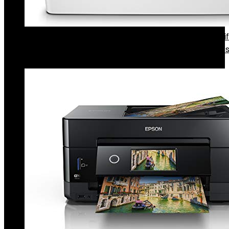
HP LaserJet Pro Color MFP M283fdw, Draadloze Wif
Laserprinter voor thuiskantoor (Printen, kopiëren,
€
282.76