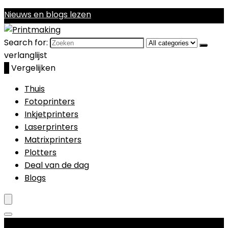
Nieuws en blogs lezen
Search for:
verlanglijst
0
Vergelijken
Thuis
Fotoprinters
Inkjetprinters
Laserprinters
Matrixprinters
Plotters
Deal van de dag
Blogs
Productcategorieën