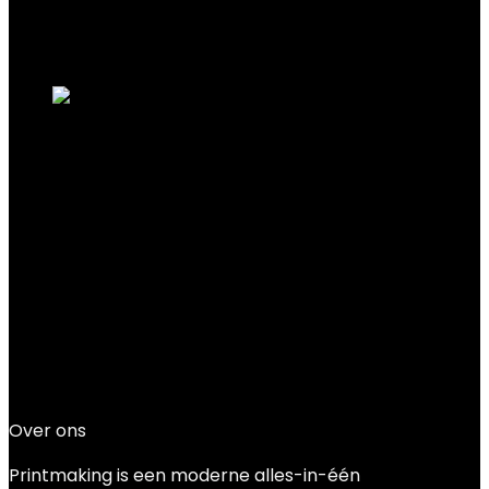
Added to wishlist
Removed from wishlist
0
Add to compare
Miniprinters Kleine mobiele telefoon-
stickerprinter, mobiele thermische
printer in zakformaat, bluetooth-
compatibele…
Added to wishlist
Removed from wishlist
0
Add to compare
€
8.49
Over ons
Printmaking
is een moderne alles-in-één