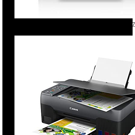
Epson C11Ch03402 Expression Premium-Serie Xp-7
Draadloze Alles-In-Één Printer, Zwart
€
137.73