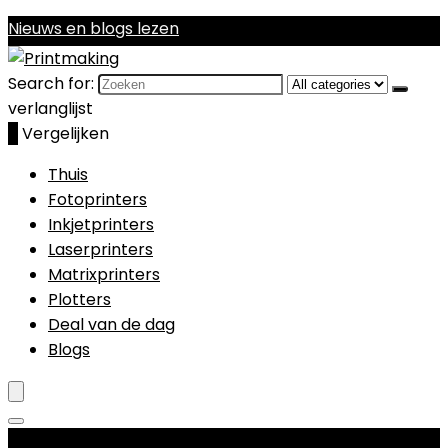
Nieuws en blogs lezen
Search for:
verlanglijst
0
Vergelijken
Thuis
Fotoprinters
Inkjetprinters
Laserprinters
Matrixprinters
Plotters
Deal van de dag
Blogs
Productcategorieën