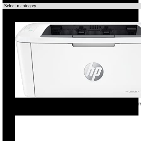
Topdeals!!
HP LaserJet M110we-printer met 6 maanden insta
inbegrepen bij HP +
€
103.95