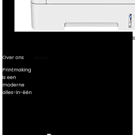
Lexmark MB2236i S/W-laser printer Scanner copie
Duplex LAN WiFi
€
315.00
Over ons
Home
Product Itemgewicht
‎25 kg
Printmaking
‎25 kg
is een
moderne
alles-in-één
Filter
Showing the single result
Added to wishlist
Removed from wishlist
0
Add to compare