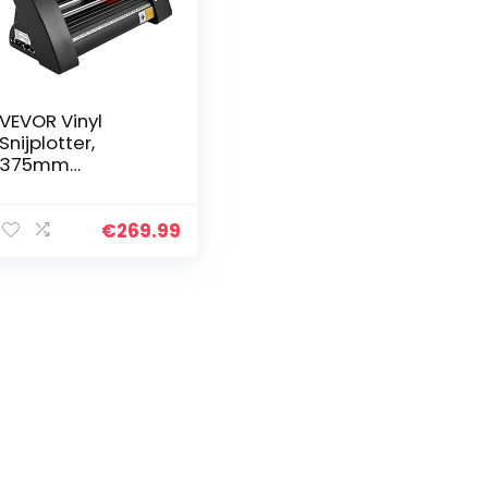
VEVOR Vinyl
Snijplotter,
375mm
Snijplotter
Machine, LED
Desktop Vinyl
€
269.99
Cutter Plotter,
Semi-
automatisch
Ingebouwd
Optisch…