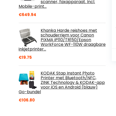
scanner, faxapparaat. Incl.
Mobile-print…
€
649.94
Khanka Harde reishoes met
schouderriem voor Canon
PIXMA iP110/TR150/Epson
WorkForce WF-110W draagbare
inkjetprinter…
€
19.75
KODAK Stap Instant Photo
Printer met Bluetooth/NFC,
ZINK Technology & KODAK-app
voor iOS en Android (blauw)
Go-bundel
€
106.80