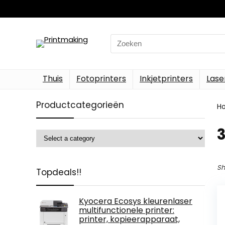
Search
for:
Thuis
Fotoprinters
Inkjetprinters
Lase
Productcategorieën
H
‎
Sh
Topdeals!!
Kyocera Ecosys kleurenlaser
multifunctionele printer:
printer, kopieerapparaat,