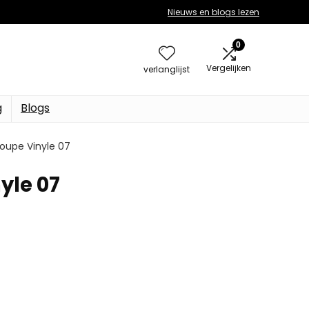
Nieuws en blogs lezen
0
Vergelijken
verlanglijst
g
Blogs
oupe Vinyle 07
yle 07