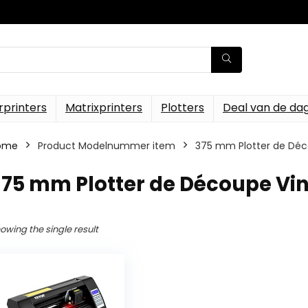
rprinters
Matrixprinters
Plotters
Deal van de da
ome
Product Modelnummer item
‎375 mm Plotter de Déc
375 mm Plotter de Découpe Vin
owing the single result