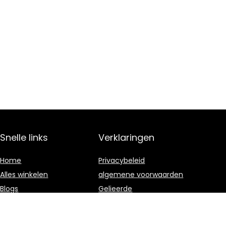
Snelle links
Verklaringen
Home
Privacybeleid
Alles winkelen
algemene voorwaarden
Blogs
Gelieerde
openbaarmaking
Onze webshops
Adverteren