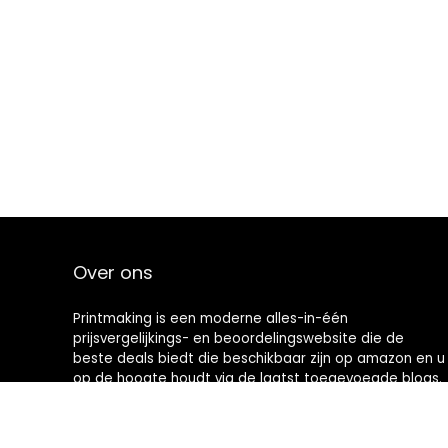
Over ons
Printmaking
is een moderne alles-in-één
prijsvergelijkings- en beoordelingswebsite die de
beste deals biedt die beschikbaar zijn op amazon en u
op de hoogte houdt via de laatst toegevoegde blogs.
Alle afbeeldingen zijn auteursrechtelijk beschermd
door hun respectievelijke eigenaren. Alle geciteerde
inhoud is afgeleid van hun respectievelijke bronnen.