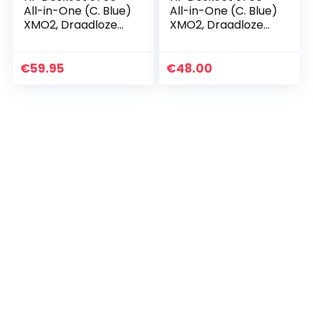
All-in-One (C. Blue)
All-in-One (C. Blue)
XMO2, Draadloze
XMO2, Draadloze
Wifi kleuren inktjet
Wifi kleuren inktjet
printer voor thuis
printer voor thuis
(Afdrukken,
(Afdrukken,
€
59.95
€
48.00
kopiëren…
kopiëren…