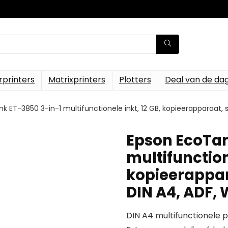
rprinters
Matrixprinters
Plotters
Deal van de da
 ET-3850 3-in-1 multifunctionele inkt, 12 GB, kopieerapparaat, sc
Epson EcoTan
multifunctione
kopieerappar
DIN A4, ADF, 
DIN A4 multifunctionele 