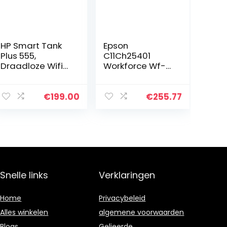
HP Smart Tank
Epson
Plus 555,
C11Ch25401
Draadloze Wifi
Workforce Wf-
kleuren inktjet
110W Draagbare
printer voor thuis
A4-Printer,
(Printen,
Zwart
€
199.00
€
255.77
kopiëren,
scannen)
Snelle links
Verklaringen
Home
Privacybeleid
Alles winkelen
algemene voorwaarden
Blogs
Gelieerde