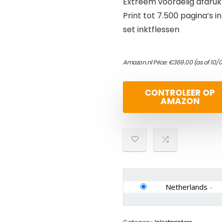
Extreem voordelig afdru
Print tot 7.500 pagina’s i
set inktflessen
Amazon.nl Price:
€
369.00
(as of 10/
CONTROLEER OP
AMAZON
Netherlands
-