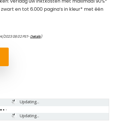
kken: verlaag uw inktkosten met maximaal 90%*
n zwart en tot 6.000 pagina’s in kleur* met één
04/2023 08:02 PST-
Details
)
Updating...
Updating...