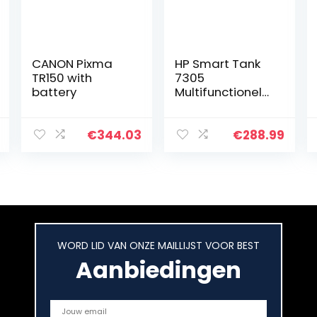
CANON Pixma
HP Smart Tank
TR150 with
7305
battery
Multifunctionele
printer (printer,
scanner,
kopieerapparaa
€
344.03
€
288.99
t, ADF, WLAN, LAN,
AirPrint, Duplex…
WORD LID VAN ONZE MAILLIJST VOOR BEST
Aanbiedingen