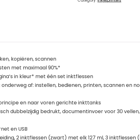
Category:
Inkjetprinters
kken, kopiëren, scannen
kosten met maximaal 90%*
gina’s in kleur* met één set inktflessen
nderweg af: instellen, bedienen, printen, scannen en nog
 principe en naar voren gerichte inkttanks
sch dubbelzijdig bedrukt, documentinvoer voor 30 vellen
rnet en USB
eiding, 2 inktflessen (zwart) met elk 127 ml, 3 inktflesse