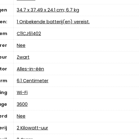
gen
‎34.7 x 37.49 x 24.1 cm; 6.7 kg
jen:
‎1 Onbekende batterij(en) vereist.
tem
‎C11CJ61402
rer
‎Nee
eur
‎Zwart
tor
‎Alles-in-één
erm
‎6.1 Centimeter
ing
Wi-Fi
age
‎3600
erd
‎Nee
rij
‎2 Kilowatt-uur