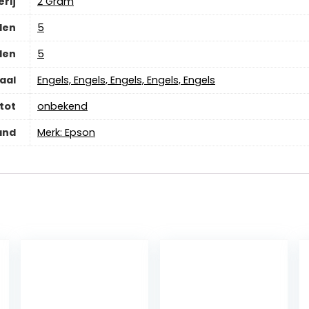
rij
‎2 Gram
len
‎5
len
‎5
aal
‎Engels, Engels, Engels, Engels, Engels
tot
‎onbekend
and
Merk: Epson