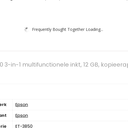
Frequently Bought Together Loading...
3-in-1 multifunctionele inkt, 12 GB, kopieera
erk
‎Epson
ant
‎Epson
rie
‎ET-3850