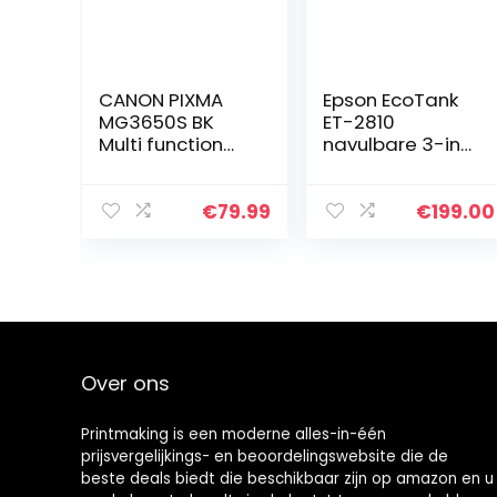
CANON PIXMA
Epson EcoTank
MG3650S BK
ET-2810
Multi function
navulbare 3-in-1
printer
inkjet
multifunctioneel
apparaat
€
79.99
€
199.00
(kopieerappara
at, scanner,
printer, DIN A4,
WiFi…
Over ons
Printmaking
is een moderne alles-in-één
prijsvergelijkings- en beoordelingswebsite die de
beste deals biedt die beschikbaar zijn op amazon en u