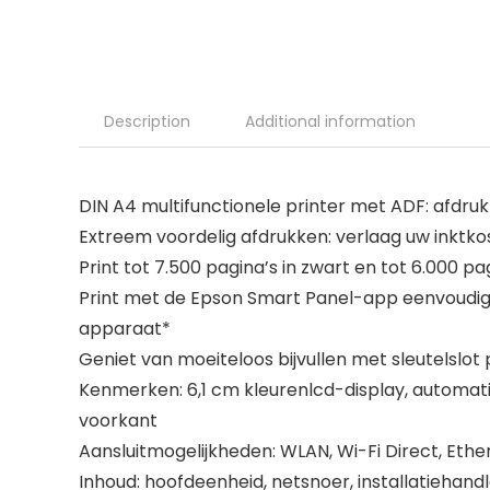
Description
Additional information
DIN A4 multifunctionele printer met ADF: afdru
Extreem voordelig afdrukken: verlaag uw inkt
Print tot 7.500 pagina’s in zwart en tot 6.000 pa
Print met de Epson Smart Panel-app eenvoudig o
apparaat*
Geniet van moeiteloos bijvullen met sleutelslot
Kenmerken: 6,1 cm kleurenlcd-display, automati
voorkant
Aansluitmogelijkheden: WLAN, Wi-Fi Direct, Ethe
Inhoud: hoofdeenheid, netsnoer, installatiehandl