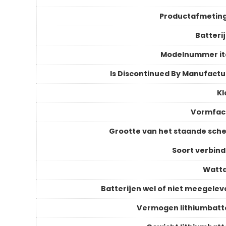
Productafmetin
Batteri
Modelnummer i
Is Discontinued By Manufactu
Kl
Vormfac
Grootte van het staande sch
Soort verbind
Watt
Batterijen wel of niet meegelev
Vermogen lithiumbatte