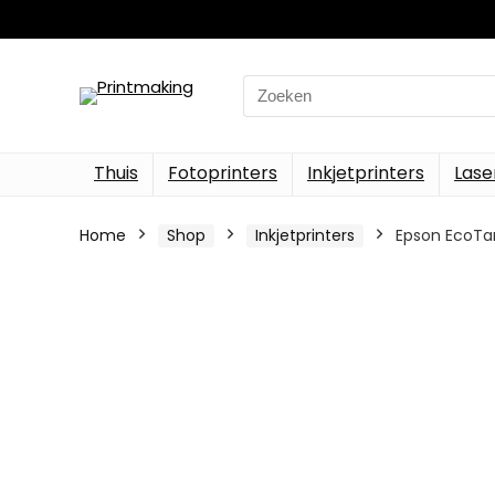
Search
for:
Thuis
Fotoprinters
Inkjetprinters
Lase
Home
Shop
Inkjetprinters
Epson EcoTank