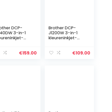
other DCP-
Brother DCP-
140DW 3-in-1
J1200W 3-in-1
eureninkjet-
kleureninkjet-
ltifunctioneel
multifunctioneel
pparaat
apparaat
rinter, scanner,
(printer, scanner,
€
159.00
€
109.00
pieer), wit, 400
kopieer), WLAN
151 x 343 mm