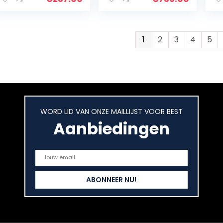
Overzichtelijk
6.8Cm Lcd
Touchscreen
1
2
3
4
5
WORD LID VAN ONZE MAILLIJST VOOR BEST
Aanbiedingen