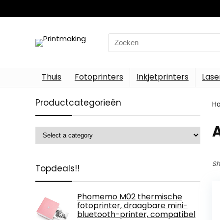
Search
for:
Thuis
Fotoprinters
Inkjetprinters
Lase
Productcategorieën
H
‎
Sh
Topdeals!!
Phomemo M02 thermische
fotoprinter, draagbare mini-
bluetooth-printer, compatibel