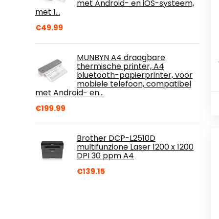
met Android- en iOS-systeem,
met 1…
€
49.99
MUNBYN A4 draagbare
thermische printer, A4
bluetooth-papierprinter, voor
mobiele telefoon, compatibel
met Android- en…
€
199.99
Brother DCP-L2510D
multifunzione Laser 1200 x 1200
DPI 30 ppm A4
€
139.15