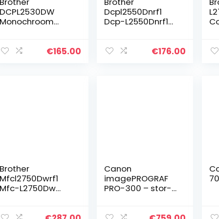
Brother
Brother
Br
DCPL2530DW
Dcpl2550Dnrf1
L
Monochroom
Dcp-L2550Dnrf1
Co
laserprinter met
Compacte Alles
S
duplexdruk, 30
In Een, Zwart-
mu
pagina’s/minuut,
Witlaserprinter
ap
€
165.00
€
176.00
USB 2.0, WiFi
Met Dubbelzijdig
pa
Direct, 600 MHz,
Printen
te
64 MB…
ko
A
Brother
Canon
Ca
Mfcl2750Dwrf1
imagePROGRAF
7
Mfc-L2750Dw
PRO-300 – stor-
Compacte Alles
form
In Een, Zwart-Wit
Laserprinter Met
€
287.00
€
759.00