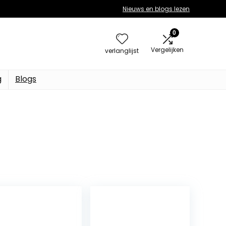
Nieuws en blogs lezen
0
Vergelijken
verlanglijst
g
Blogs