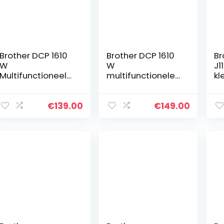
Brother DCP 1610
Brother DCP 1610
Br
W
W
J1
Multifunctioneel
multifunctionele
kl
apparaat
printer, zwart en
mu
wit, groot
a
(p
€
139.00
€
149.00
ko
x 