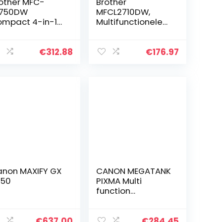
other MFC-
Brother
2750DW
MFCL2710DW,
mpact 4-in-1
Multifunctionele
/W
Printer, LAN, WiFi,
ltifunctioneel
Donkergrijs/Zwart
paraat (34
€
312.88
€
176.97
gina’s/min.prin
n, scannen,
piëren, faxen,
4…
non MAXIFY GX
CANON MEGATANK
050
PIXMA Multi
function
printerG4511
€
637.00
€
284.45