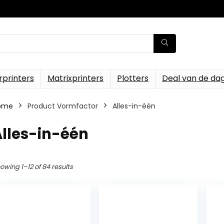
rprinters
Matrixprinters
Plotters
Deal van de da
ome
Product Vormfactor
‎Alles-in-één
Alles-in-één
owing 1–12 of 84 results